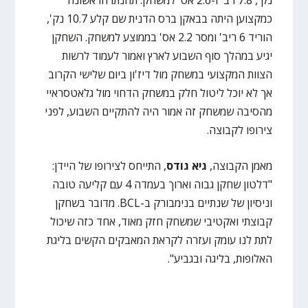
כמקצוען היתה בבאקן ברס הדנית שם קלע 10.7 נק',
הוריד 6 ריב' ומסר 2.2 אס' בממוצע למשחק. השחקן
יגיע במהלך סוף השבוע לארץ ואמור לעמוד לרשות
הצוות המקצועי במשחק מול דיז'ון ביום שלישי הקרוב
אך לא יוכל ליטול חלק במשחק הדחוי מול גלאטסראיי
מהסיבה שמשחק זה אמור היה להתקיים השבוע, לפני
צירופו לקבוצה.
מאמן הקבוצה,
גיא גודס
, התייחס לצירופו של היידן:
"דלטון שחקן גבוה וארוך בעמדה 4 עם קליעה טובה
וניסיון של שנתיים בנימבורק ב-BCL. מדובר בשחקן
קבוצתי ואקטיבי שמשחק חזק מאוד, אחד כזה שיכול
לתת לנו עומק ועזרה לקראת המאבקים הקשים בליגת
האלופות, בליגה ובגביע".