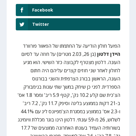
Facebook
Twitter
הפועל חולון הודיעה על החתמתו של הפאוור פורוורד
היידן דלטון
(בן 26, 2.03 מטרים) על חוזה עד לסיום
העונה. דלטון מצטרף לקבוצה כזר השישי. הוא מגיע
לחולון לאחר שני חוזים קצרים עליהם היה חתום
העונה, הראשון בבורג הצרפתית והשני בבורגוס
הספרדית. לפני כן שיחק במשך שתי עונות בנימבורק
הצ'כית שם קלע 10.2 נק', קטף 5.9 ריב' ומסר 1.8 אס'
ב-21 דקות בממוצע בליגה וסיפק 11.7 נק', 7.2 ריב'
ו-2.3 אס' בממוצע במסגרת הצ'מפיונס ליג עם 44.1%
לשלוש, 26 מ-59 עונתי. דלטון הינו בוגר מכללת וויומינג
בשורותיה העמיד בעונתו האחרונה ממוצעים של 17.7
נק', 7.8 רב' ו-2.6 אס' למשחק. תחנתו הראשונה