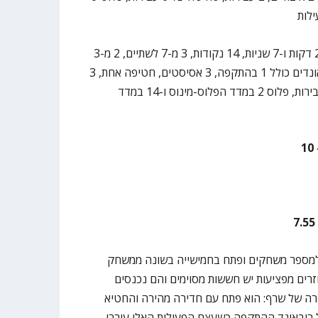
22 דקות ו-7 שניות, 14 נקודות, 3 מ-7 לשתיים, 2 מ-3
לשלוש, 2 מ-3 מקו העונשין, 3 ריבאונדים כולל 1 בהתקפה, 3 אסיסטים, חטיפה אחת, 3
איבודים, 2 עבירות, סחיטה של 4 עבירות, פלוס 2 במדד הפלוס-מינוס ו-14 במדד
למספר משחקים ופתח בחמישייה בשונה ממשחק
רים מפציעות יש חששות מסוימים והם נכנסים
רה של שרף: הוא פתח עם חדירה מהירה והחטיא
 ריבאונד ההתקפה כשעצם הפעולות האלו עוררו