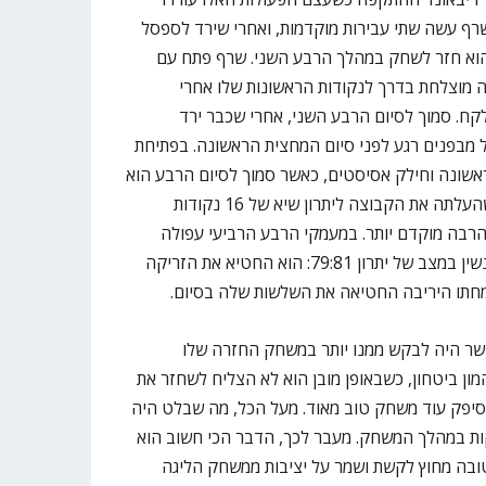
ף עשה שתי עבירות מוקדמות, ואחרי שירד לספסל
וא חזר לשחק במהלך הרבע השני. שרף פתח עם
ה מוצלחת בדרך לנקודות הראשונות שלו אחרי
ח. סמוך לסיום הרבע השני, אחרי שכבר ירד
מבפנים רגע לפני סיום המחצית הראשונה. בפתיחת
שונה וחילק אסיסטים, כאשר סמוך לסיום הרבע הוא
גם קלע את השלשה השנייה שלו, שהעלתה את הקבוצה ליתרון שיא של 16 נקודות
רבה מוקדם יותר. במעמקי הרבע הרביעי עפולה
נגסה בהפרש ושרף נשלח לקו העונשין במצב של יתרון 79:81: הוא החטיא את הזריקה
חתו היריבה החטיאה את השלשות שלה בסיום.
שר היה לבקש ממנו יותר במשחק החזרה שלו
ן ביטחון, כשבאופן מובן הוא לא הצליח לשחזר את
סיפק עוד משחק טוב מאוד. מעל הכל, מה שבלט היה
ות במהלך המשחק. מעבר לכך, הדבר הכי חשוב הוא
ובה מחוץ לקשת ושמר על יציבות ממשחק הליגה