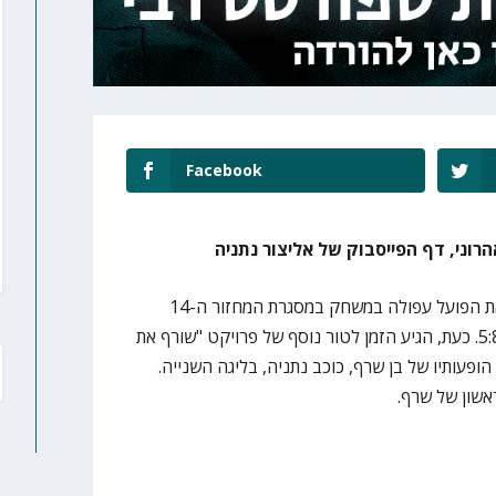
Facebook
רוני, דף הפייסבוק של אליצור נתניה
אליצור נתניה ניצחה בחוץ 79:82 את הפועל עפולה במשחק במסגרת המחזור ה-14
בליגה הלאומית ובכך עלתה למאזן 5:8. כעת, הגיע הזמן לטור נוסף של פרויקט "שורף את
ופעותיו של בן שרף, כוכב נתניה, בליגה השנייה.
אשון של שרף.