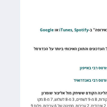
ירופה" ב-
Spotify
,
iTunes
או
Google
 העדכונים והתוכן האיכותי ביותר על הכדורסל
רטס רבי באייפון
ורטס רבי באנדרואיד
גה הקודם ששיחק מול אליצור שומרון
27 דקות ו-8 שניות, 32 נקודות, 8 מ-9 לשתיים, 3 מ-8 לשלוש, 7 מ-8 מקו
העונשין, 2 ריבאונדים, 5 אסיסטים, 2 איבודים, 2 עבירות, סחיטה של 6 עבירות, פלוס 9