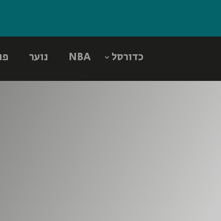
כדורסל
NBA
נוער
פו