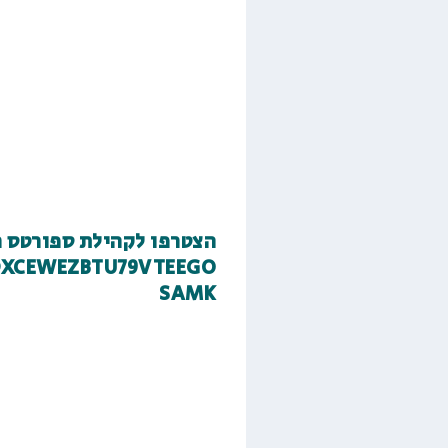
הצטרפו לקהילת ספורטס ר
DXCEWEZBTU79VTEEGO
SAMK