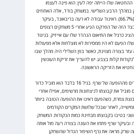
החטאה שלו הייתה יפה לעין: הוא פינה לעצמו
 במהלך הרבע השלישי. במשחק בודד, אלה האחוזים
הכי גבוהים של שרף מבחוץ העונה (66.7%). ראינוד עבודה לא רעה בריבאונד, בעיקר
בהתקפה, כאשר הריבאונד שלקח בצד הזה של הפרקט הגיע אחרי 5 משחקים רצופים
יג כרגיל את התיאום הנהדר שלו עם אייזיק. בניגוד
לו הפעם לא היו ממסירות לא מוצלחות אלא מפעולות
עזר בצורה מצוינת, כאשר בפן השלילי היה מהלך שבו
קודות קלות בצבע. יש להעריך את זריקת העונשין
חטיא את הזריקה הראשונה.
בסך הכל, אפשר להיות מאוד מעודדים מההופעה של שרף. בגיל 16 בלבד הוא מוביל כדור
ם מוביל את קבוצתו לניצחונות מרשימים, אפילו אחרי
בוצת צמרת, כשהפעם ראינו את ההופעה הטובה ביותר
ישייה, לאחר שבכל שלושת המקרים הקודמים
ני בטיבו בקבוצתו מבחינת כמות הנקודות. המשחק
ה ובעיקר שרף פתחו את העונה בצורה רעה מול אותה
 מה שרק מראה את גרף השיפור הגדול שהשחקן