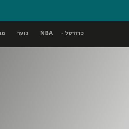
כדורסל
NBA
נוער
פו