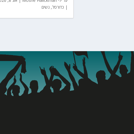
על ידי
Moshe Halickman
|
אוג 8, 2026
|
כדורסל
,
נשים