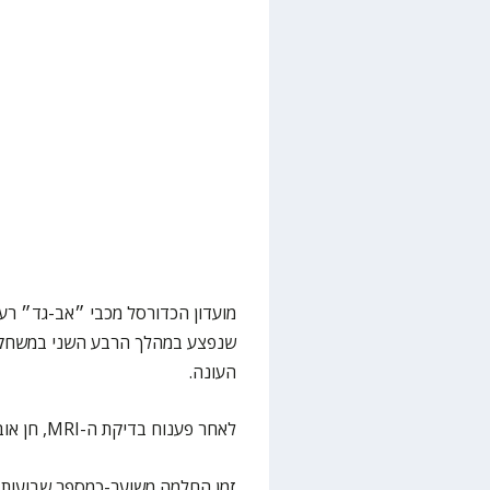
מועדון הכדורסל מכבי ״אב-גד״ רענ
שנפצע במהלך הרבע השני במשחק הא
העונה.
לאחר פענוח בדיקת ה-MRI, חן אובחן עם קרע חלקי ברצועה הצידית בברך.
זמן החלמה משוער-כמספר שבועות.