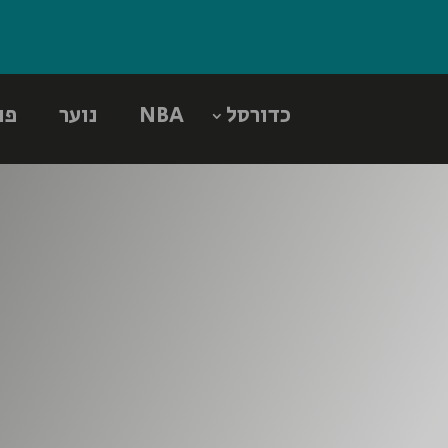
כדורסל
NBA
נוער
פו