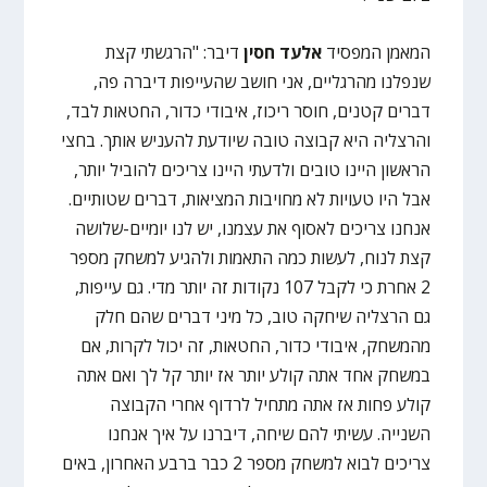
המאמן המפסיד
אלעד חסין
דיבר: "הרגשתי קצת
שנפלנו מהרגליים, אני חושב שהעייפות דיברה פה,
דברים קטנים, חוסר ריכוז, איבודי כדור, החטאות לבד,
והרצליה היא קבוצה טובה שיודעת להעניש אותך. בחצי
הראשון היינו טובים ולדעתי היינו צריכים להוביל יותר,
אבל היו טעויות לא מחויבות המציאות, דברים שטותיים.
אנחנו צריכים לאסוף את עצמנו, יש לנו יומיים-שלושה
קצת לנוח, לעשות כמה התאמות ולהגיע למשחק מספר
2 אחרת כי לקבל 107 נקודות זה יותר מדי. גם עייפות,
גם הרצליה שיחקה טוב, כל מיני דברים שהם חלק
מהמשחק, איבודי כדור, החטאות, זה יכול לקרות, אם
במשחק אחד אתה קולע יותר אז יותר קל לך ואם אתה
קולע פחות אז אתה מתחיל לרדוף אחרי הקבוצה
השנייה. עשיתי להם שיחה, דיברנו על איך אנחנו
צריכים לבוא למשחק מספר 2 כבר ברבע האחרון, באים