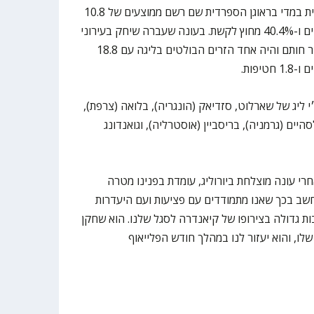
קוק שיחק בעונת המשחקים הנוכחית במדי בראוגן הספרדית שם רשם ממוצעים של 10.8
נקודות, 3.2 ריבאונדים, 1.1 אסיסטים ו-40.4% מחוץ לקשת. בעונה שעברה שיחק בעירוני
קריית אתא ובעשרה משחקים השאיר חותם והיה אחד הזרים הבולטים בליגה עם 18.8
ליג של שארלוט, סזדיאק (הונגריה), בלואה (צרפת),
יים (גרמניה), בריסביין (אוסטרליה), וגואנדונג
רי עונה מוצלחת ביורוליג, עומדת בפנינו מטרה
חשב בכך שאנו מתמודדים עם פציעות ועם היעדרות
ת גדולה בצירופו של קיאנדרה לסגל שלנו. הוא שחקן
לו, והוא יעזור לנו במהלך חודש הפלייאוף