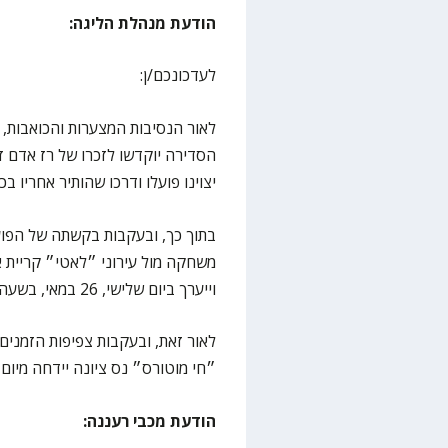
הודעת מנהלת הליגה:
לעדכונכם/ן:
לאור הנסיבות המצערות והכואבות, כ
הסדירה יוקדשו לזכרו של רז אדם ז
יצוינו פועלו ודרכו שהותיר אחריו ב
משחקה מול עירוני ״לאטי״ קריית א
וייערך ביום שלישי, 26 במאי, בשעה 18:30.
לאור זאת, ובעקבות צפיפות הזמנים
״חי מוטורס״ נס ציונה יידחה מיום חמישי ליום שי
הודעת מכבי רעננה: