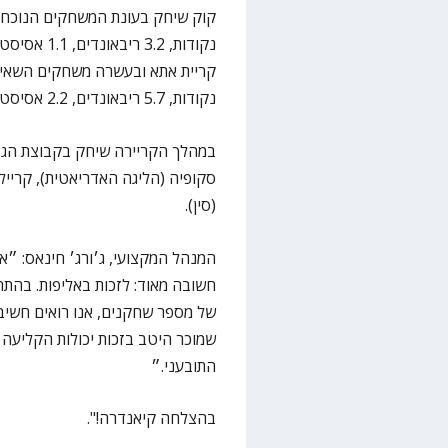
נקודות, 5.7 ריבאונדים, 2.2 אסיסטים ו-1.8 חטיפות.
במהלך הקריירה שיחק בקבוצת הג׳י 
סקופיה (הליגה האדריאטית), קריילסה
(סין).
המנהל המקצועי, ג׳ורג׳ חינאס: ״אח
חשובה מאוד: לזכות באליפות. בהת
של מספר שחקנים, אנו רואים חשיבו
שמוכר היטב בזכות יכולות הקליעה ש
התובעני.״
בהצלחה קיאנדרה!".