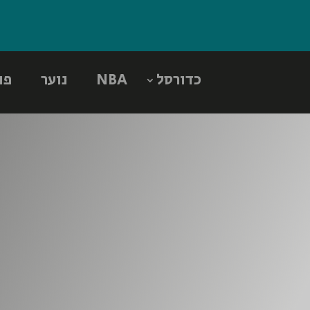
כדורסל
NBA
נוער
פו