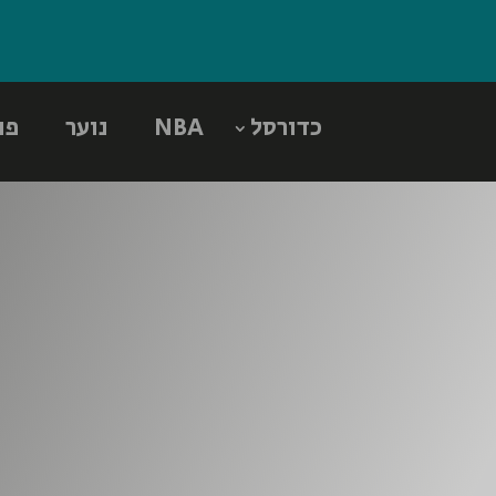
כדורסל
NBA
נוער
פו