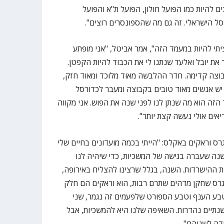
ם להיות כמו הפועל חולון, הפועל ת"א והפועל
סל הישראלי. זה גם מה שהספונסרים רוצים".
ציתי להיות במעמד הזה", אמר אביטל, "אני מופתע
 את יובל ואלעד שנתנו לי את הכבוד להיות הקפטן.
וצה קדימה. חדר ההלבשה מאוד מלוכד ומאוד חזק,
 יש אנשים מאוד טובים בקבוצה ומעבר לכדורסל
הזה הוא מה שנתן לנו לפני שנה את הפוש. אני מקווה
אים אולי נעשה קצת יותר".
יגרס וראקים באקלס: "הייתי בכמה מועדונים בחיים שלי
בשנה שעברה בגישה של המשכיות, כדי שיהיה לנו
ת ההישרדות. השנה, בגלל שרצינו להצליח באירופה,
רס שחקן מדהים שתרם רבות, הוא וראקים הם חלק
טבע הענף וטבע הספורט שלפעמים זה נגמר, שני
תיים נהדרות. השאיפה שלנו היא להמשכיות, אבל
ודה לשניהם".