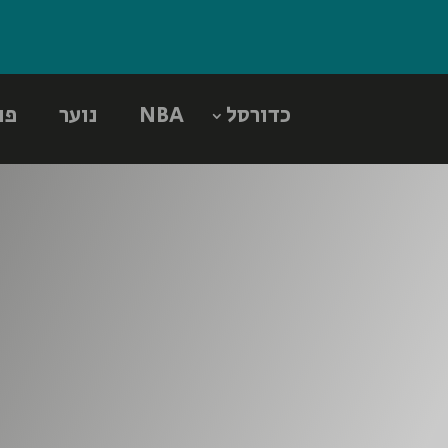
כדורסל
NBA
נוער
פו