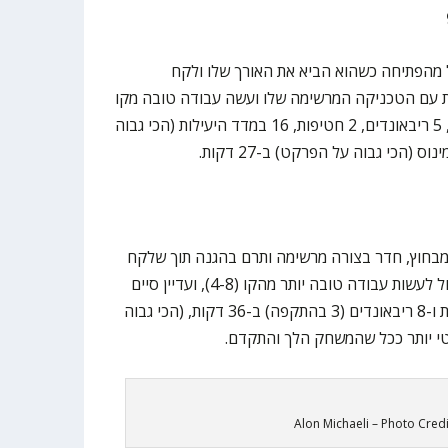
 מהפתיחה כשהוא הביא את האורך שלו ולקח
ת עם הטכניקה המרשימה שלו ועשה עבודה טובה מקו
העונשין (5-6). סיים עם 11 נקודות, 5 ריבאונדים, 2 חטיפות, 16 במדד היעילות (הכי גבוה
 מבחוץ, חדר בצורה מרשימה ותרם בהגנה תוך שלקח
ריבאונדים והשתטח על הפרקט. יכול לעשות עבודה טובה יותר מהקו (4-8), ועדיין סיים
עם מספרים מרשימים של 15 נקודות ו-8 ריבאונדים (3 בהתקפה) ב-36 דקות, (הכי גבוה
י יותר ככל שהמשחק הלך והתקדם.
Alon Michaeli – Photo Credi