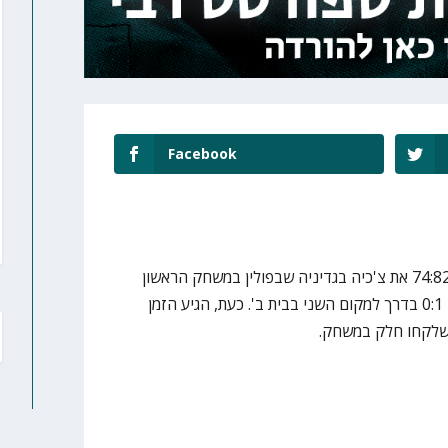
Facebook
נבחרת העתודה של ישראל ניצחה 74:82 את צ'כיה בגדיניה שבפולין במשחק הראשון
באליפות אירופה, ובכך עלתה למאזן 0:1 בדרך למקום השני בבית ב'. כעת, הגיע הזמן
 שלקחו חלק במשחק.