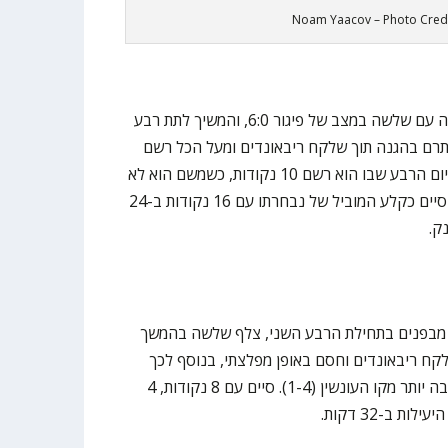
Noam Yaacov – Photo Credi
פרץ את הסכר עבור נבחרתו בפתיחה עם שלשה במצב של פיגור 6:0, והמשיך לתת רבע
רם בהגנה תוך שלקח ריבאונדים ומעל הכל רשם
מהלך משוגע של שלשה ועבירה בסיום הרבע שבו הוא רשם 10 נקודות, כשמשם הוא לא
היה צריך להיות יותר מדי דומיננטי. סיים כקלע המוביל של נבחרתו עם 16 נקודות ב-24
ק.
ם מבפנים בתחילת הרבע השני, צלף שלשה בהמשך
קח ריבאונדים וחסם באופן מפלצתי, בנוסף לכך
שמסר היטב. יכול לעשות עבודה טובה יותר מקו העונשין (1-4). סיים עם 8 נקודות, 4