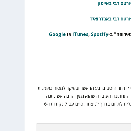
רטס רבי באייפון
ורטס רבי באנדרואיד
ירופה" ב-
Spotify
,
iTunes
או
Google
י לחדור היטב ברבע הראשון ובעיקר למסור באומנות
 התחתונה העובדה שהוא משך הרבה אש נתנה
לאחרים לפרוח בזמן שהוא עדיין הצליח לתרום בדרך לניצחון. סיים עם 7 נקודות ו-6