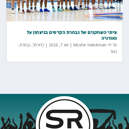
ציוני השחקנים של נבחרת הקדטים בניצחון על
גאורגיה
על ידי
Moshe Halickman
|
אוג 7, 2026
|
כדורסל
,
נבחרת
,
נוער