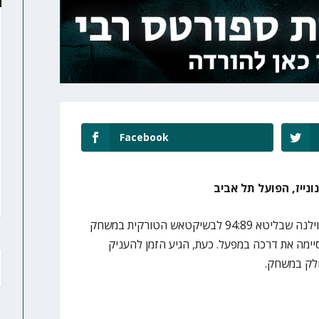
Facebook
ונייז, הפועל תל אביב
הפועל תל אביב הפסידה ב"בית" בווילנה שבליטא 94:89 לבשיקטאש הטורקית במשחק
יימה את דרכה במפעל. כעת, הגיע הזמן להעניק
חלק במשחק.