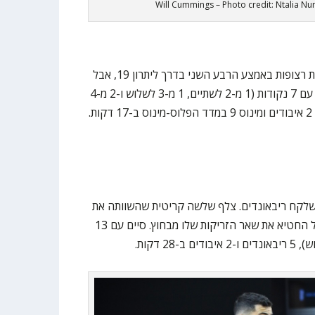
Will Cummings – Photo credit: Ntalia Nu
צבר עבירות מוקדמות. קלע 5 נקודות רצופות באמצע הרבע השני בדרך ליתרון 19, אבל
חוץ מזה היה במשחק לא טוב. סיים עם 7 נקודות (1 מ-2 לשתיים, 1 מ-3 לשלוש ו-2 מ-4
מהקו), ריבאונד אחד, אסיסט אחד, 2 איבודים ומינוס 9 במדד הפלוס-מינוס ב-17 דקות.
שלקח ריבאונדים. צלף שלשה קריטית שהשוותה את
התוצאה באמצע הרבע הרביעי, אבל החטיא את שאר הזריקות שלו מבחוץ. סיים עם 13