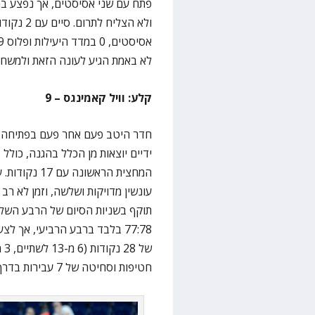
פתח עם שני אסיסטים, אך נפצע במ
לא באמת הגיע לעונה הזאת ולמשחק
קלע: וויל קאמינגס – 9
חדר היטב פעם אחר פעם בפתיחה, סח
ידיים יוצאות מן הכלל בהגנה, כולל
המחצית הראשו
עונשין מדויקות ושלשה, וזמן לא רב
תוקף בשניות הסיום של הרבע השלי
77:78 בלבד ברבע הרביעי, אך 
חטיפות וסחיטה של 7 עבירות בדרך למדד 32 ב-33 דקות – בידיים ריקות.