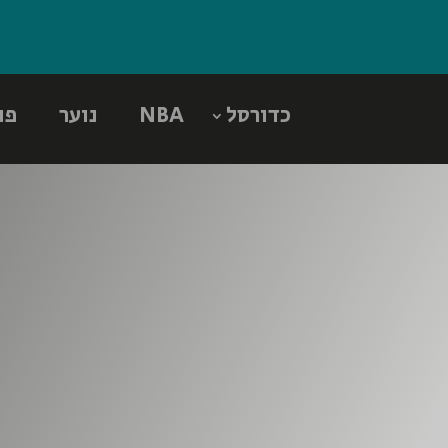
כדורסל
NBA
נוער
פו