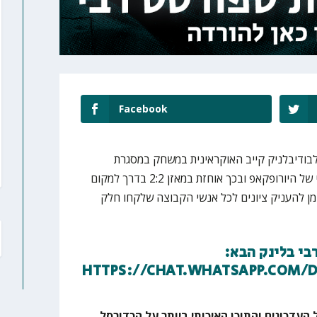
Facebook
ועל חיפה הפסידה בחוץ 81:79 לבודיבלניק קייב האוקראינית במשחק במסגרת
המחזור הרביעי בשלב הבתים השני של היורופקאפ ובכך אוחזת במאזן 2:2 בדרך למקום
זמן להעניק ציונים לכל אנשי הקבוצה שלקחו חלק
בי בלינק הבא:
HTTPS://CHAT.WHATSAPP.COM/
 העדכונים והתוכן האיכותי ביותר על הכדורסל