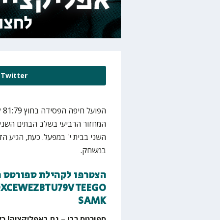
Twitter
הפ
השני בבית י' במפעל. כעת, הגיע ה
במשחק.
הצטרפו לקהילת ספורטס ר
DXCEWEZBTU79VTEEGO
SAMK
ספורטס רבי – גם באפליקציה! כל