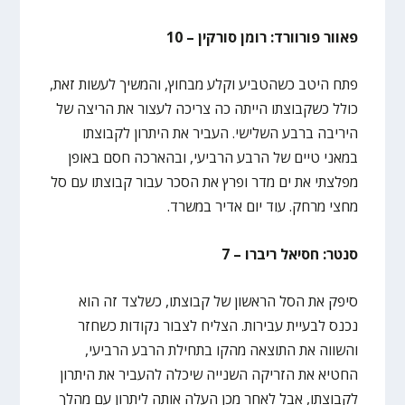
פאוור פורוורד: רומן סורקין – 10
פתח היטב כשהטביע וקלע מבחוץ, והמשיך לעשות זאת,
כולל כשקבוצתו הייתה כה צריכה לעצור את הריצה של
היריבה ברבע השלישי. העביר את היתרון לקבוצתו
במאני טיים של הרבע הרביעי, ובהארכה חסם באופן
מפלצתי את ים מדר ופרץ את הסכר עבור קבוצתו עם סל
מחצי מרחק. עוד יום אדיר במשרד.
סנטר: חסיאל ריברו – 7
סיפק את הסל הראשון של קבוצתו, כשלצד זה הוא
נכנס לבעיית עבירות. הצליח לצבור נקודות כשחזר
והשווה את התוצאה מהקו בתחילת הרבע הרביעי,
החטיא את הזריקה השנייה שיכלה להעביר את היתרון
לקבוצתו, אבל לאחר מכן העלה אותה ליתרון עם מהלך