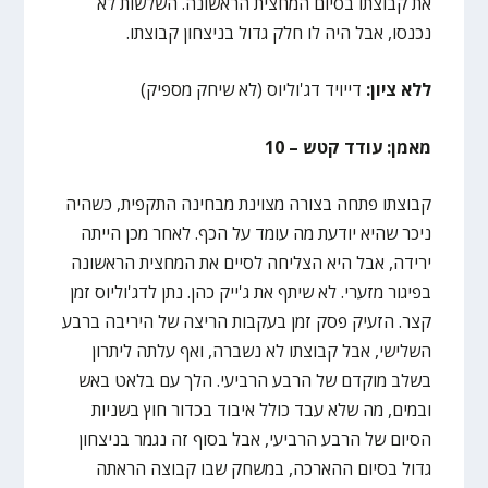
את קבוצתו בסיום המחצית הראשונה. השלשות לא
נכנסו, אבל היה לו חלק גדול בניצחון קבוצתו.
ללא ציון:
דייויד דג'וליוס (לא שיחק מספיק)
מאמן: עודד קטש – 10
קבוצתו פתחה בצורה מצוינת מבחינה התקפית, כשהיה
ניכר שהיא יודעת מה עומד על הכף. לאחר מכן הייתה
ירידה, אבל היא הצליחה לסיים את המחצית הראשונה
בפיגור מזערי. לא שיתף את ג'ייק כהן. נתן לדג'וליוס זמן
קצר. הזעיק פסק זמן בעקבות הריצה של היריבה ברבע
השלישי, אבל קבוצתו לא נשברה, ואף עלתה ליתרון
בשלב מוקדם של הרבע הרביעי. הלך עם בלאט באש
ובמים, מה שלא עבד כולל איבוד בכדור חוץ בשניות
הסיום של הרבע הרביעי, אבל בסוף זה נגמר בניצחון
גדול בסיום ההארכה, במשחק שבו קבוצה הראתה