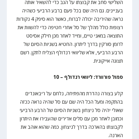
השלישי סחב את קבוצתו על הגב כדי להשאיר אותה
בעניינים. גם היה שם בכל פעם ברבע הרביעי כשהיה
נראה שהיריבה יכולה לברוח, כאשר הוא סיפק 4 נקודות
רצופות כולל מהלך של סל אחרי חטיפה כדי להשוות את
התוצאה במאני טיים, ומייד לאחר מכן חילק אסיסט
לרומן סורקין בדרך ליתרון. החטיא בשניות הסיום של
הרבע הרביעי, אלא שליוואי רנדולף הצליח לתקן. רשם
תצוגה אייקונית.
סמול פורוורד: ליוואי רנדולף – 10
קלע בצורה נהדרת מהפתיחה, נלחם על ריבאונדים
בהתקפה ומעל הכל היה שם עם סל שהיה נראה ככזה
שאולי יהיה סל ניצחון בשניות הסיום של הרבע הרביעי
וכמובן לאחר מכן עם סלים אדירים שהעבירו את היתרון
לקבוצתו בהארכה בדרך לניצחון. כמה שהוא אוהב את
הארנה.