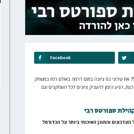
Facebook
עירוני קריית אתא ניצחה בבית 75:78 את עירוני נס ציונה בתום דרמה באולם רמז במשחק
-18 בליגת העל. כעת, הגיע הזמן להעניק ציונים לכל השחקנים וגם
קהילת ספורטס רבי
 העדכונים והתוכן האיכותי ביותר על הכדורסל