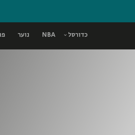
כדורסל
NBA
נוער
פו