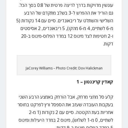
עונשין מדויקות בדרך לריצה פרטית של 0:8 בסך הכל.
גם הוריד את ההפרש ל-3 בשלב מתקדם של הרבע
השלישי והשתלט על ריבאונדים. סיים עם 14 נקודות (5
מ-6 לשתיים, 4 מ-6 מהקו), 5 ריבאונדים, 2 אסיסטים
ו-2 חטיפות לצד מינוס 12 במדד הפלוס-מינוס ב-20
דקות.
JaCorey Williams – Photo Credit: Dov Halickman
קאדין קרינגטון – 1
קלע סל מחצי מרחק, אבל הורחק באמצע הרבע השני
בעקבות העובדה שעזב את הספסל ורץ לפרקט בחוסר
אחריות בעת הקטטה. סיים עם 2 נקודות (1 מ-2
לשתיים, 0 מ-1 לשלוש), מינוס 2 במדד היעילות ומינוס
5 במדד הפלוס-מינוס ב-9 דקות.