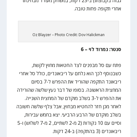
גבוה בקבוצתו) ב-23 דקות, במשחק מעודד מבחינתו
אחרי תקופה פחות טובה.
Oz Blayzer – Photo Credit: Dov Halickman
סנטר: נמרוד לוי – 6
פתח עם סל מבפנים לצד החטאות מחוץ לקשת,
כשבנוסף לכך הוא נלחם על ריבאונדים, כולל סל אחרי
ריבאונד התקפה שהוריד את ההפרש ל-7 בסיום
המחצית הראשונה. בסופו של דבר נעץ שלשה שהורידה
את ההפרש ל-3 בשלב מוקדם של המחצית השנייה.
לאחר מכן חזר להחטיא מבחוץ, אבל צלף שלשה חשובה
בשלב מוקדם של הרבע הרביעי. יצא בחמש עבירות,
וסיים עם 10 נקודות (2 מ-2 לשתיים, 2 מ-7 לשלוש) ו-5
ריבאונדים (3 בהתקפה) ב-24 דקות.