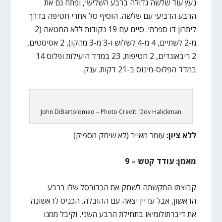
נעץ עוד שלשה גדולה ברבע השלישי, ופתח גם את
הרבע הרביעי עם שלשה. הוסיף סל אחרי חטיפה בדרך
ליתרון דו ספרתי. סיים עם 19 נקודות ללא החטאה (2
מ-2 לשתיים, 4 מ-4 לשלוש ו-3 מ-3 מהקו), 2 אסיסטים,
2 ריבאונדים, 2 חטיפות, 23 במדד היעילות ופלוס 14
במדד הפלוס-מינוס ב-21 דקות. ענק.
John DiBartolomeo – Photo Credit: Dov Halickman
ללא ציון:
עומר מאייר (לא שיחק מספיק)
מאמן: עודד קטש – 9
קבוצתו התקשתה לשחק את הכדורסל שלו ברבע
הראשון, אבל עדיין יצאה עם ההובלה. הכניס לראשונה
את דיברתולומיאו בתחילת הרבע השני, וקיבל ממנו