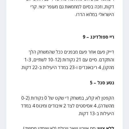
דקות, וזכה בסיום למחמאות גם מעופר ינאי. קרי
הישראלי במלוא הדרו.
ריי ספולדינג – 9
דייק פעם אחר פעם מבפנים ככל שהמשחק הלך
והתקדם. סיים עם 21 נקודות (10-12 לשתיים, 1-3
מהקו), 4 ריבאונדים ו-23 במדד היעילות ב-22 דקות.
נטע סגל – 5
הקפטן לא קלע, במשחק די שקט של 0 נקודות (0-2
מהשדה), 4 אסיסטים לצד 2 איבודים ומינוס 4 במדד
היעילות ב-13 דקות.
ללא ציון:
סם איוריו ויואב ויטלם (לא שיחקו מספיק)