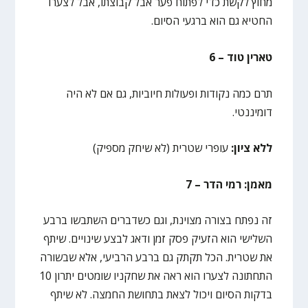
מחוץ לקשת כדי לפתוח פער אבל קבוצתו, אבל לצערו
החטיא גם הוא ברגעי הסיום.
טארין טוד – 6
תרם כמה נקודות ופעולות חיוביות, גם אם לא היה
דומיננטי.
ללא ציון:
עופרי שטרית (לא שיחק מספיק)
מאמן: רמי הדר – 7
זה נפתח בצורה מצוינת, וגם כשדברים השתבשו ברבע
השלישי הוא הזעיק פסק זמן ודאג לבצע שינויים. שיתף
את שטרית. הכל תקתק גם ברבע הרביעי, אלא שבשורה
התחתונה לצערו הוא ראה את שחקניו שומטים יתרון 10
בדקות הסיום ויכול לצאת בתחושת החמצה. לא שיתף