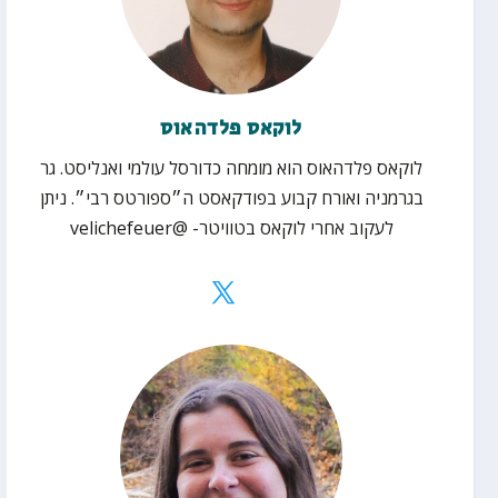
לוקאס פלדהאוס
לוקאס פלדהאוס הוא מומחה כדורסל עולמי ואנליסט. גר
בגרמניה ואורח קבוע בפודקאסט ה״ספורטס רבי״. ניתן
לעקוב אחרי לוקאס בטוויטר- @velichefeuer