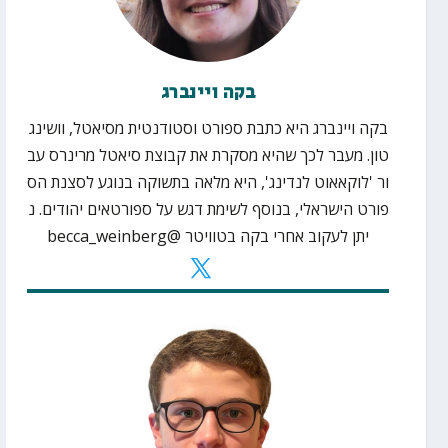
בקה ויינברג
בקה
ויינברג
היא
כתבת
ספורט
וסטודנטית
מסיאטל
,
וושינג
טון
.
מעבר
לכך
שהיא
מסקרת
את
קבוצת
סיאטל
מרינרס
עב
ור
'
לוקאאוט
לנדינג
',
היא
מלאה
בתשוקה
בנוגע
לסצנת
הס
פורט
הישראלי
,
בנוסף
לשימת
דגש
על
ספורטאים
יהודים
.
נ
יתן
לעקוב
אחרי
בקה
בטוויטר
@becca_weinberg