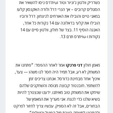
כשדריק וולטון ג'וניור וטוד וuית'רס ניסו להשאיר את
הסגולים קרובים – אך הנרי דרל ולודה האקנסון קלעו
במאני טיים והובילו את האורחים לניצחון. דרל ורוביו
הובילו את קלעי בדאלונה עם 14 נקודות כל אחד,
האנגה הוסיף 11. בצד של חולון, וולטון סיים עם 14
נקודות ו-uויתרס תרם 13.
מאמן חולון
דני פרנקו
אמר לאחר ההפסד: ״פתחנו את
המשחק לא רע, אבל תמיד היה חסר לנו משהו — צעד,
אינץ׳ אחד מבחינת כדורסל. אנחנו צריכים זמן
להשתפר. חובנטוד קבוצה מנוסה והשחקנים שלהם
שיחקו את המשחק טוב מאיתנו. ידענו שנצטרך להיות
בשיא שלנו כדי לנצח. אני מעריך את המאמץ של
הבחורים, אבל זה לא הספיק. עכשיו צריך לחזור לפרקט
ולהתכונן למשחק בשבת מול הפועל ירושלים״.