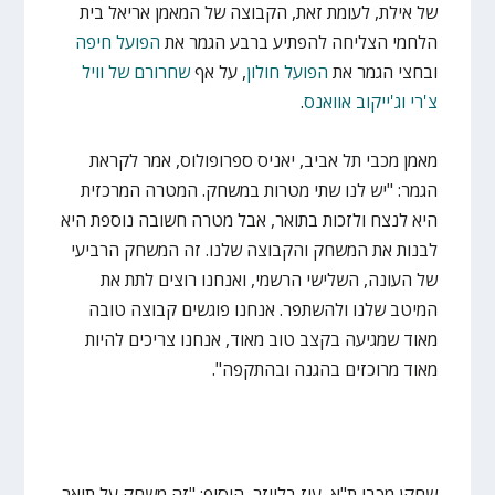
של אילת, לעומת זאת, הקבוצה של המאמן אריאל בית
הלחמי הצליחה להפתיע ברבע הגמר את
הפועל חיפה
ובחצי הגמר את
הפועל חולון
, על אף
שחרורם של וויל
צ'רי וג'ייקוב אוואנס
.
מאמן מכבי תל אביב, יאניס ספרופולוס, אמר לקראת
הגמר: "יש לנו שתי מטרות במשחק. המטרה המרכזית
היא לנצח ולזכות בתואר, אבל מטרה חשובה נוספת היא
לבנות את המשחק והקבוצה שלנו. זה המשחק הרביעי
של העונה, השלישי הרשמי, ואנחנו רוצים לתת את
המיטב שלנו ולהשתפר. אנחנו פוגשים קבוצה טובה
מאוד שמגיעה בקצב טוב מאוד, אנחנו צריכים להיות
מאוד מרוכזים בהגנה ובהתקפה".
שחקן מכבי ת"א, עוז בלייזר, הוסיף: "זה משחק על תואר