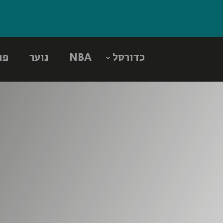
כדורסל
NBA
נוער
פו