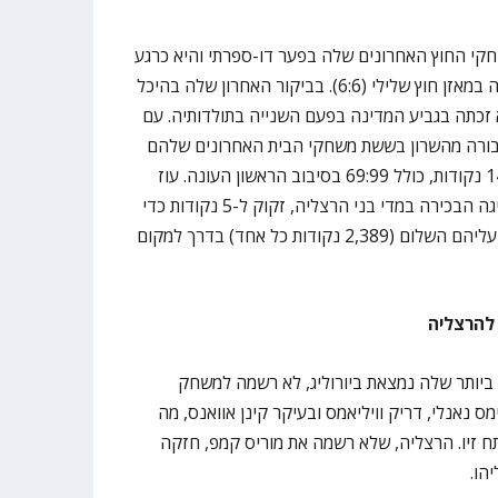
קי החוץ האחרונים שלה בפער דו-ספרתי והיא כרגע
היחידה בליגת ווינר סל שלא מחזיקה במאזן חוץ שלילי (6:6). בביקור האחרון שלה בהיכל
 זכתה בגביע המדינה בפעם השנייה בתולדותיה. עם
חבורה מהשרון בששת משחקי הבית האחרונים שלהם
מולם בליגה בהפרש מצטבר של 141 נקודות, כולל 69:99 בסיבוב הראשון העונה. עוז
בלייזר, שהחל את הקריירה שלו בליגה הבכירה במדי בני הרצליה, זקוק ל-5 נקודות כדי
לעקוף את אלן פרידמן ובארי שיפמן עליהם השלום (2,389 נקודות כל אחד) בדרך למקום
 להרצליה
יותר שלה נמצאת ביורוליג, לא רשמה למשחק
 נאנלי, דריק וויליאמס ובעיקר קינן אוואנס, מה
 זיו. הרצליה, שלא רשמה את מוריס קמפ, חזקה
הו.