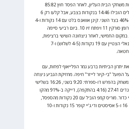
מכבי ת"א איבדה את הפסגה בפתיחת משחקי הבית העליון, לאחר הפסד חוץ 85:82
להפועל "יונט" חולון. הצהובים-כחולים הובילו 14:46 בנקודות בצבע, אבל קלעו רק 6
שלשות ב-26% וספגו 18 שלשות ב-46% בצד השני. קינן אוואנס בלט עם 14 נקודות ו-4
אסיסטים, אנטה ז'יז'יץ' הוסיף 13, רומן סורקין 11 ויפתח זיו 10. ביום רביעי סיימה
 במקום החמישי, לאחר ניצחונה השישי ברציפות,
76:85 ביתי על פנרבחצ'ה. ג'יימס ננאלי הצטיין עם 19 נקודות (4-5 לשלוש) ו-7
 יתרון הביתיות ברבע גמר הפלייאוף לפחות, עם
צחון חוץ מרשים ברוממה, 64:89 על הפועל "בי-קיור לייזר" חיפה. מחזיקת הגביע ניצחה
את כל שלושת הרבעים האחרונים במשחק בהפרש דו-ספרתי: 9:20 בשני, 16:26 בשלישי
ו-12:22 ברביעי. היא ניצחה בריבאונדים 27:41 (4:16 בהתקפה), דייקה ב-91% מהקו
והשיגה יתרון 6:17 בנקודות מאיבודי כדור. מוריס קמפ הוביל עם 20 נקודות מהספסל,
צ'ינאנו אונואקו תרם 18, כריס באב 16 ו-5 אסיסטים ודי.ג'יי קופר 15 נקודות ו-10