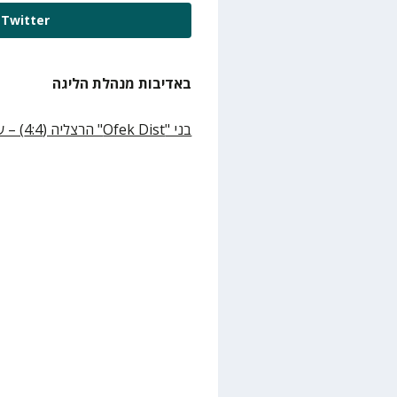
Twitter
באדיבות מנהלת הליגה
בני "
Ofek Dist
" הרצליה (4:4) – עירוני "חי מוטורס" נס ציונה (3:5)