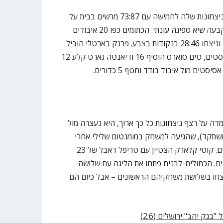
עירוני נס ציונה האריכה את רצף הניצחונות שלה לחמישה עם 73:87 מרשים בבית על
מכבי "Playtika" ת"א, במשחק בו קבעה שיא ספיגה עונתי. הכתומים כפו 20 איבודים
אותם הפכו ל-37 נקודות בצד השני וניצחו 28:46 בנקודות בצבע. פרנק בארטלי הוביל
את הקבוצה עם 21 נקודות ו-5 אסיסטים, טים סוארס הוסיף 16 ודיאנטה גארט קלע 12
דה על רצף ניצחונות כל כך ארוך, היא נעצרה מול
 בבית התחתון אשתקד), שהגיעה למשחק במומנטום שלילי אחרי
ניצחון בודד ב-11 משחקיה הקודמים. קוטי קלארק הצטיין עם טריפל דאבל של 23
 ריבאונדים ו-10 אסיסטים. הכחולים-לבנים פתחו את הליגה עם שלושה
וצחו בשלושת משחקיהם הראשונים – אבל כיום הם