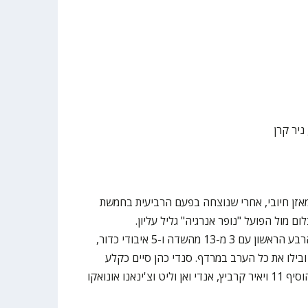
ניר קרן
אזן חיובי, אחרי שנוצחה בפעם הרביעית בחמשת
נים, 90:74 בכפר בלום מול הפועל "נופר אנרגיה" גליל עליון.
הכחולים-לבנים מהשרון סיימו את הרבע הראשון עם 3 מ-13 מהשדה ו-5 איבודי כדור,
י ההפסקה ובילו את כל הערב במרדף. סנדי כהן סיים כקלע
המוביל עם 12 נקודות, שון דאוסון הוסיף 11 ויאיר קרביץ, אנדי ואן וליט וצ'ינאנו אונואקו