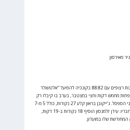
יר מאירסון
הפועל ת"א נעצרה אחרי שני ניצחונות רצופים עם 88:82 בקונכיה להפועל "אלטשולר
פחות מחמש דקות וחצי במצטבר, בערב בו קיבלו רק
14 נקודות ומדד 8 במצטבר משחקני הספסל. ג'ייקובן בראון קלע 27 נקודות, כולל 5 מ-7
לשלוש לעומת 3 מ-19 של כל שאר חבריו. עידן זלמנסון הוסיף 18 נקודות ב-19 דקות,