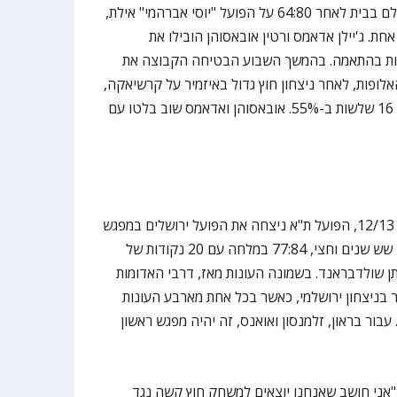
הפועל ירושלים שמרה על מאזן מושלם בבית לאחר 64:80 על הפועל "יוסי אברהמי" אילת,
חת. ג'יילן אדאמס ורטין אובאסוהן הובילו את
מהבירה עם 16 ו-14 נקודות בהתאמה. בהמשך השבוע הבטיחה הקבוצה את
לופות, לאחר ניצחון חוץ גדול באיזמיר על קרשיאקה,
65:85 בעזרת ערב קליעה אדיר של 16 שלשות ב-55%. אובאסוהן ואדאמס שוב בלטו עם
בעונת החזרה שלה לליגת ווינר סל, 12/13, הפועל ת"א ניצחה את הפועל ירושלים במפגש
הראשון ביניהן בליגה הבכירה אחרי שש שנים וחצי, 77:84 במלחה עם 20 נקודות של
 המנוח ו-17 של יהונתן שולדבראנד. בשמונה העונות מאז, דרבי האדומות
 בניצחון ירושלמי, כאשר בכל אחת מארבע העונות
בור בראון, זלמנסון ואואנס, זה יהיה מפגש ראשון
"אני חושב שאנחנו יוצאים למשחק חוץ קשה נגד