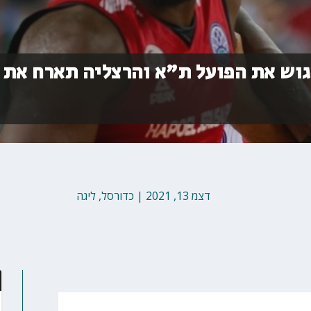
פגוש את הפועל ת"א והרצליה תארח את 
דצמ 13, 2021
|
כדורסל
,
ליגה