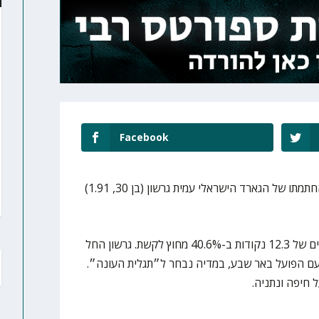
Facebook
בני Penlink הרצליה הודיעה על החתמתו של הגארד הישראלי עמית גרשון (בן 30, 1.91)
גרשון העמיד העונה בנתניה ממוצעים של 12.3 נקודות ב-40.6% מחוץ לקשת. גרשון החל
 דרכו בליגת העל בעונת 18/19 עם הפועל באר שבע, במדיה נבחר ל״תגלית העונה״.
 חיפה ונתניה.