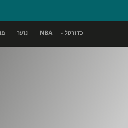
כדורסל
NBA
נוער
פו