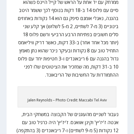
ממרחק עם יד אחת על הראש של קייל היינס כשהוא
סיים עם פלוס 14 ב-18 דקות בנוסף לכך ששמר היטב
בהגנה, נאנלי אומנם סיפק גם הוא 14 נקודות באחוזים
בינוניים (3 מ-7 לשתיים, 2 מ-5 לשלוש) אך קלע שני
סלים חשובים בפתיחת הרבע הרביעי ורשם פלוס 18
(יותר מכל אחד אחר) ב-33 דקות, כאשר דריק וויליאמס
התחיל טוב עם 8 נקודות ובעיקר ניכר שהוא נתן מאמץ
גדול בהגנה עם 6 ריבאונדים ו-3 חטיפות יחד עם פלוס
10 ב-31 דקות, מה שמזכיר את הציטוטים שלו לפני
ההתמודדות על החשיבות של הריבאונד.
Jalen Reynolds – Photo Credit: Maccabi Tel Aviv
נעבור לשניים מהעוגנים של הקבוצה במשחקי הבית,
אנטה ז'יז'יץ' וקינן אוואנס. ז'יז'יץ' היה כרגיל טוב עם
12 נקודות (5 מ-9 לשתיים) ו-7 ריבאונדים (3 בהתקפה)