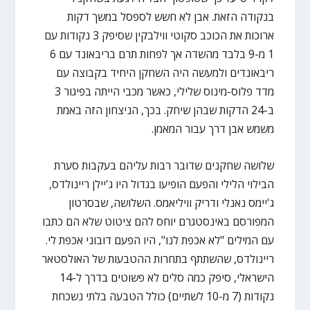
בנקודה הזאת. אבן לא חשש לספסל במשך דקות
ארוכות את הכוכב סקוטי ווילבקין שסיפק 3 נקודות עם
1 מ-9 בלבד מהשדה אך לפחות תרם בריבאונד עם 6
ריבאונדים ולמעשה היה השחקן היחיד בקבוצה עם
מדד פלוס-מינוס שלילי, כאשר מכבי הייתה בפיגור 3
ב-24 הדקות שבהן שיחק. בכך, הניצחון הזה באמת
משמש אבן דרך עבור המאמן.
שלושה שחקנים שדובר רבות עליהם בעקבות סערת
הבילוי הלילי והפעם הופיעו בגדול היו ג'יילן ריינולדס,
ג'יימס נאנלי ודריק וויליאמס. השלושה, שבסרטון
המפורסם באינסטגרם יוחס להם ציטוט שלא הם כתבו
עם המילים "לא אכפת לנו", היו הפעם דובוני אכפת לי.
ריינולדס, שהשתתף בתחרות ההטבעות של האולסטאר
הישראלי, סיפק כמה סלים לא פשוטים בדרך ל-14
נקודות (7 מ-10 לשתיים) כולל הטבעה בלתי נשכחת