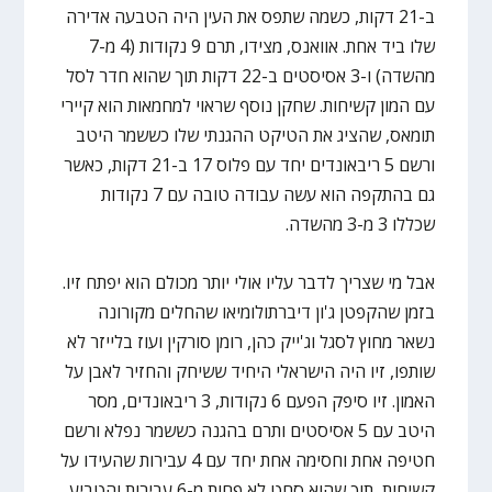
ב-21 דקות, כשמה שתפס את העין היה הטבעה אדירה
שלו ביד אחת. אוואנס, מצידו, תרם 9 נקודות (4 מ-7
מהשדה) ו-3 אסיסטים ב-22 דקות תוך שהוא חדר לסל
עם המון קשיחות. שחקן נוסף שראוי למחמאות הוא קיירי
תומאס, שהציג את הטיקט ההגנתי שלו כששמר היטב
ורשם 5 ריבאונדים יחד עם פלוס 17 ב-21 דקות, כאשר
גם בהתקפה הוא עשה עבודה טובה עם 7 נקודות
שכללו 3 מ-3 מהשדה.
אבל מי שצריך לדבר עליו אולי יותר מכולם הוא יפתח זיו.
בזמן שהקפטן ג'ון דיברתולומיאו שהחלים מקורונה
נשאר מחוץ לסגל וג'ייק כהן, רומן סורקין ועוז בלייזר לא
שותפו, זיו היה הישראלי היחיד ששיחק והחזיר לאבן על
האמון. זיו סיפק הפעם 6 נקודות, 3 ריבאונדים, מסר
היטב עם 5 אסיסטים ותרם בהגנה כששמר נפלא ורשם
חטיפה אחת וחסימה אחת יחד עם 4 עבירות שהעידו על
קשיחות, תוך שהוא סחט לא פחות מ-6 עבירות והטביע