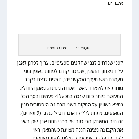
איבודים.
Photo Credit: Euroleague
לפני שנרחיב לגבי שחקנים ספציפיים, צריך לפרגן לאבן
על הניצחון. המאמן, שכזכור קודם לפחות באופן זמני
מעמדת ראש מערך הסקאוטינג, הצליח לנצח בקרב
מוחות את לא אחר מאשר אטורה מסינה, מאמן היורוליג
המעוטר ביותר כיום שזכה במפעל 4 פעמים ובסך הכל
נמצא בשוויון על המקום השני מבחינה היסטורית מבין
המאמנים, מתחת לז'ליקו אוברדוביץ' כמובן (9 תארים).
זה היה המשחק הכי טוב של מכבי תחת אבן, שכן ראינו
את הקבוצה מציגה הגנה מצוינת כשהמאמן ראוי
לקרדיט על כך שסופסוף הצליח לגעת בשחקניו