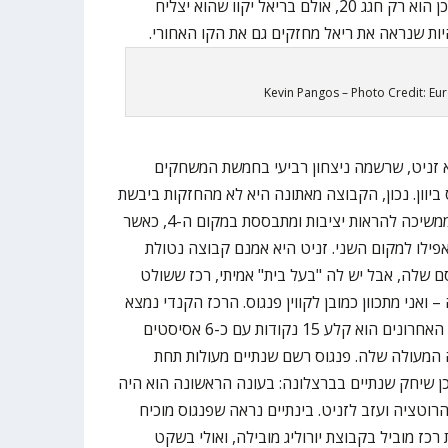
ברוטציה בזמן קצר מעט תמוהה, שכן הוא רק חגג 20, אולם בריאל יקוו שהוא יצליח
יות שנראה את ריאל מחזקים גם את הקו האחורי.
Kevin Pangos – Photo Credit: Eu
 זניט, שרשמה ניצחון רביעי בחמשת המשחקים
ביוון. נכון, הקבוצה מאתונה היא לא מהחזקות ביבשת
העונה, בלשון המעטה, אולם זניט ממשיכה להראות יציבות ומתבססת במקום ה-4, כאשר
פילו למקום השני. זניט היא אמנם קבוצה נטולת
סם שלה, אבל יש לה "בעל בית" אמיתי, רכז ששולט
ואני מתכוון כמובן לקווין פנגוס. הרכז הקנדי נמצא
בכושר נהדר – בארבעת המשחקים האחרונים הוא קלע 15 נקודות עם כ-6 אסיסטים
המעולה שלה. פנגוס רשם שנתיים מעולות תחת
ן שיחק שנתיים בברצלונה: בעונה הראשונה הוא היה
הרוטציה ועזב לזניט. בינתיים נראה שפנגוס מוכיח
כז מוביל בקבוצת יורוליג מובילה, ואולי בשקט