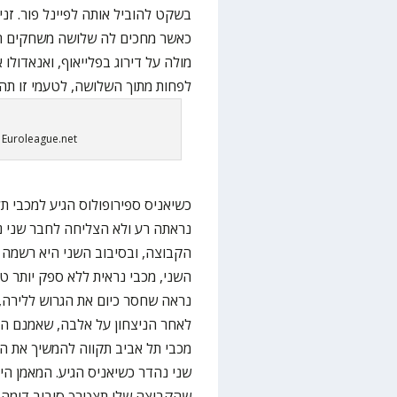
בשקט להוביל אותה לפיינל פור. זנ
כאשר מחכים לה שלושה משחקים חשוב
מולה על דירוג בפלייאוף, ואנאדול
לפחות מתוך השלושה, לטעמי זו תהי
: Euroleague.net
כשיאניס ספירופולוס הגיע למכבי תל
נראתה רע ולא הצליחה לחבר שני ני
השני, מכבי נראית ללא ספק יותר ט
נראה שחסר כיום את הגרוש ללירה, ו
לאחר הניצחון על אלבה, שאמנם היה
מכבי תל אביב תקווה להמשיך את הר
שני נהדר כשיאניס הגיע. המאמן היו
שהקבוצה שלו תצטרך סיבוב דומה כ