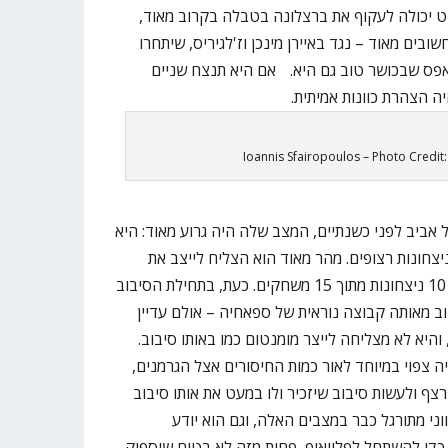
יט יכולה לעקוף את ברצלונה בטבלה בקרוב מאוד,
ים מאוד – נגד באיירן מינכן וז'לגיריס, שיתחרו
ו אפס שבכושר טוב גם היא. אם היא תנצח שניים
ה הצהרת כוונות אמיתית.
Ioannis Sfairopoulos – Photo Credit
 אביב לפני כשנתיים, המצב שלה היה גרוע מאוד: היא
צחונות רצופים. מהר מאוד הוא הצליח לייצב את
הקבוצה, ובסיבוב השני היא רשמה 10 ניצחונות מתוך 15 משחקים. כעת, בתחילת הסיבוב
וב מאותה קבוצה נוראית של ספאחיה – אולם עדיין
היא לא מצליחה לייצר מומנטום כמו באותו סיבוב.
 צפוי במיוחד לאור כמות החיסורים אצל הגרמנים,
צף ולעשות סיבוב שיזכיר ולו במעט את אותו סיבוב
וני מתורגל כבר במצבים האלה, וגם הוא יודע
די להשתחל לפלייאוף, פחות מזה לא בטוח שיספיק.