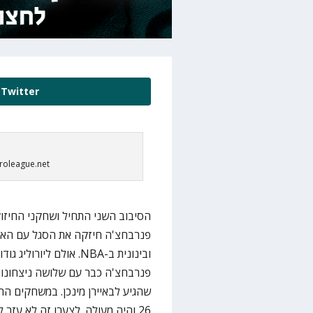
Twitter
uroleague.net
הסיבוב השני התחיל ושחקני החיזו
פנרבחצ'ה חיזקה את הסגל עם האקס
ובינונית ב-NBA. אולם ל
פנרבחצ'ה כבר עם שלושה ניצחונות רצ
שהגיע לבאיירן מינכן. במשחקים הר
26 והיה מעולה. לצערו זה לא עזר 