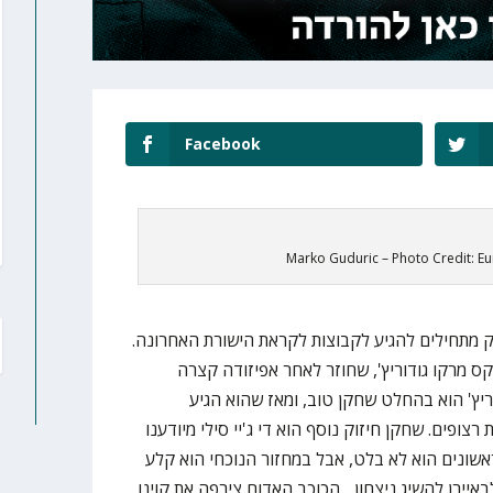
Facebook
Marko Guduric – Photo Credit: E
ק מתחילים להגיע לקבוצות לקראת הישורת האחרונה.
 מרקו גודוריץ', שחוזר לאחר אפיזודה קצרה
יורוליג גודוריץ' הוא בהחלט שחקן טוב, ומאז שהוא הגיע
ופים. שחקן חיזוק נוסף הוא די ג'יי סילי מיודענו
אשונים הוא לא בלט, אבל במחזור הנוכחי הוא קלע
לבאיירן להשיג ניצחון. הכוכב האדום צירפה את קוינו