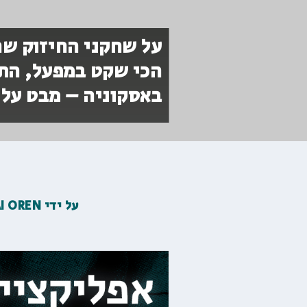
על שחקני החיזוק שה
הכי שקט במפעל, התק
באסקוניה – מבט על 
על ידי
AI OREN