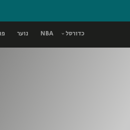
כדורסל
NBA
נוער
פו