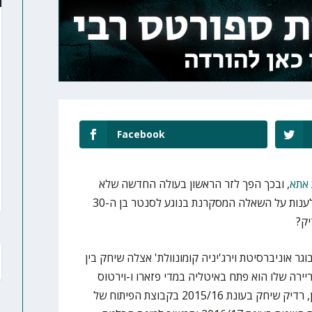
Facebook
 אתא
, ובכך הפך לזר הראשון בעולה החדשה שלא
שיחק בעברו בישראל. כעת, ניסינו לענות על השאלה המסקרנת בנוגע לסנטר בן ה-30
וגר אוניברסיטת וירג'יניה קומונוולת' אצלה שיחק בין
כאשא את הקריירה שלו הוא פתח באיטליה במדי פזארו ו-וירטוס
בולוניה בעונת 2014/15. לאחר מכן, רדיק שיחק בעונת 2015/16 בקבוצת הפיתוח של