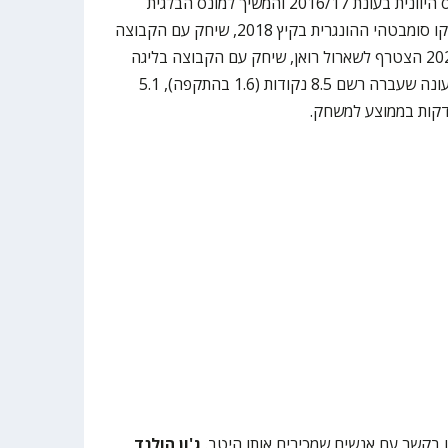
הקליבלנד קאבלירס, עבר לקולוסוס היוונית בעונת 2016/17 והמשיך למונס הבלגית
בעונת 2017/18 לפני שהגיע לפאלקו סומבטהי ההונגרית בקיץ 2018, שיחק עם הקבוצה
שנתיים ואף זכה באליפות. בשנת 2020 הצטרף לשארול רואן, שיחק עם הקבוצה בליגה
הראשונה בצרפת במשך שנתיים ובעונה שעברה רשם 8.5 נקודות (1.6 בהתקפה), 5.1
נו בקשר עם אנשים שמכירים אותו היטב.
ג'ון הולנד
,