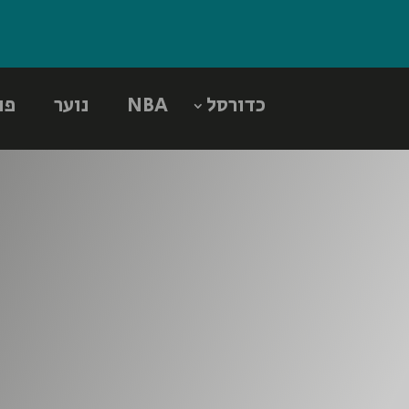
כדורסל
NBA
נוער
פו