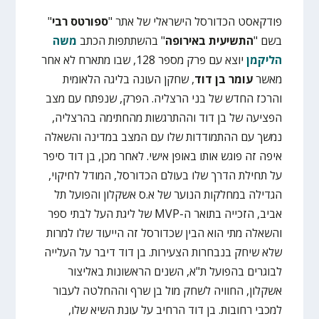
פודקאסט הכדורסל הישראלי של אתר "
ספורטס רבי
"
בשם "
התשיעית באירופה
" בהשתתפות הכתב
משה
הליקמן
יוצא עם פרק מספר 128, שבו מתארח לא אחר
מאשר
עומר בן דוד
, שחקן העונה בליגה הלאומית
והרכז החדש של בני הרצליה. הפרק, שנפתח עם מצב
הפציעה של בן דוד וההתרגשות מהחתימה בהרצליה,
נמשך עם ההתמודדות שלו עם המצב במדינה והשאלה
איפה זה פוגש אותו באופן אישי. לאחר מכן, בן דוד סיפר
על תחילת הדרך שלו בעולם הכדורסל, המודל לחיקוי,
הגדילה במחלקות הנוער של א.ס אשקלון והפועל תל
אביב, הזכייה בתואר ה-MVP של ליגת העל לבתי ספר
והשאלה מתי הוא הבין שכדורסל זה הייעוד שלו למרות
שלא שיחק בנבחרות הצעירות. בן דוד דיבר על העלייה
לבוגרים בהפועל ת"א, השנים הראשונות באליצור
אשקלון, החוויה לשחק מול בן שרף וההחלטה לעבור
למכבי רחובות. בן דוד הרחיב על עונת השיא שלו,