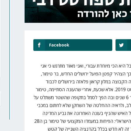
Facebook
 היא הכי מיוחדת עבורי, ואני מאוד מתרגש כי אני
ך הצהיר קפטן הפועל ירושלים החדש, בר טימור,
 הקבוצה במלון קראון פלאזה בירושלים לכבוד
פתיחת עונת 2019-20, ב25 באוגוסט 2019. אלא שכעת, אחרי שהעונה הסתיימה, טימור
עוזב את הקבוצה שבה שיחק במשך 6 שנים ובה הפך לסמל בתקופה שהשטר משתלט על
ב, ולראיה ההחלטה של השחקן שלא לחתום במכבי
 לעזיבה של האיש שהניף בעונה האחרונה את גביע המדינה
ברורה וידועה לכל חובבי הכדורסל הישראלי: הפיחות במעמדו המקצועי של טימור בן ה28
זה לא חדש בכלל בקדנציה השנייה של קטש