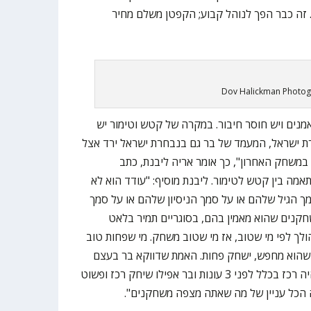
ירושלים, שהחלה בפברואר 2018. זה כבר הפך לנוהל קבוע; הקפטן משלם מחיר
Dov Halickman Photo
אמנים ויש חוסר חיבור. במקרה של קטש וטימור יש
רת ישראל, המעמד של בר גם בנבחרת ישראל ירד אצל
במשחק האחרון", כך אומר אריה ליבנת, כתב
מה בין קטש לטימור. ליבנת מוסיף: "עודד הוא לא
הגיל שלהם או על סמך הניסיון שלהם או על סמך
קנים שהוא מאמין בהם, בסוגריים תמיר בלאט
הולך לפי מי שטוב, אז מי שטוב משחק. מי שפחות טוב
ם שהוא מחפש, ישחק פחות. האמת שדווקא בר בעצם
שיחק אצל עודד כשהוא הגיע ולא היה רכז בכלל לפני 3 עונות ובר אפילו שיחק רכז ופשוט
 הכל עניין של מה שאתה מצפה משחקנים".