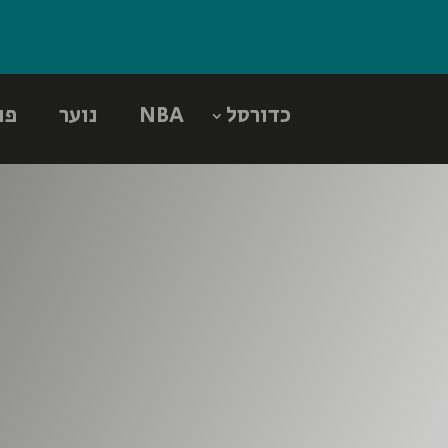
כדורסל
NBA
נוער
פו