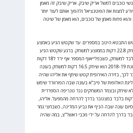
נשי כוכבים למשל אריק שיבק. אריק שיבק זה מאמן
דע למצות את הפוטנציאל ולהפוך אותם לעוד יותר
 והוא פחות מאמן של כוכבים, הוא מאמן של שיטה
טש התבטא היטב במספרים. עד שקטש הגיע באמצע
עונת 2017-18 לירושלים, אליהו שיחק 22.8 דקות בממוצע למשחק. ברגע שקטש הגיע
לקבוצה, אליהו שיחק 18.5 דקות בלבד למשחק, כשבפלייאוף המספר אף ירד ל18 דקות
למשחק, וכשאליהו מונה לקפטן בעונת 2018-19 הוא שיחק 16.5 דקות למשחק בעונה
יאוף. מעבר לכך, בזירה האירופית קטש שיתף את אליהו שהיה
דקות למשחק בליגת האלופות של פיב"א בעונה שבה הפורוורד שימש
א שיחק ובצמד המשחקים נגד טנריפה הספרדית
חקן שהה על הפרקט במשך 7 דקות בלבד במצטבר בדרך להדחה מהמפעל. אליהו,
ו, עזב בסיום עונה שבה הניף את גביע המדינה, כשבחצי גמר
ליגה שיחק 9 דקות בלבד בדרך להדחה על ידי מכבי ראשל"צ, במה שהיה