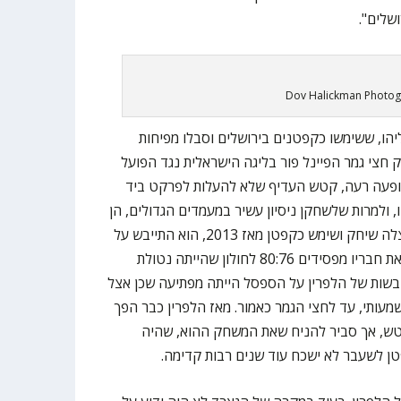
שלים".
Dov Halickman Photo
ליהו, ששימשו כקפטנים בירושלים וסבלו מפיחות
צי גמר הפיינל פור בליגה הישראלית נגד הפועל
 סיפקה הופעה רעה, קטש העדיף שלא להעלות לפרקט ביד
 הלפרין שהיה בן 34 בזמנו, ולמרות שלשחקן ניסיון עשיר במעמדים הגדולים, הן
ביורוליג והן בישראל עם ירושלים אצלה שיחק ושימש כקפטן מאז 2013, הוא התייבש על
הספסל במשך כל 40 הדקות וראה את חבריו מפסידים 80:76 לחולון שהייתה נטולת
תייבשות של הלפרין על הספסל הייתה מפתיעה שכן אצל
עותי, עד לחצי הגמר כאמור. מאז הלפרין כבר הפך
טש, אך סביר להניח שאת המשחק ההוא, שהיה
ן לשעבר לא ישכח עוד שנים רבות קדימה.