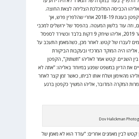
 הלפרין. בעוד במקרה של הגארד לא היה ידוע על
אליהו הכביסה המלוכלכת הצליחה לצאת החוצה.
הפורוורד הוותיק קיבל את תפקיד הקפטן בעונת 2018-19 אחרי שהלפרין פרש, אך
ים, וזה עוד בלשון המעטה. בהפסד של ירושלים למכבי
ראשון לציון 77:72 בבית מכבי בינואר 2019, אליהו שיחק 9 דקות בלבד וכשירד לספסל
מים לעברו של קטש. לאחר מכן, כשהמאמן התעכב על
ליהו היה המוקד המרכזי ובעקבות הביקורת
ין השניים. קטש אמר לאליהו "תשתוק", הקפטן
ים את הדיון במשפט שפגע במיוחד באליהו: "אתה לא
יהו מהאימון ושלח אותו לביתו, כאשר זמן קצר לאחר
רות המקרה המדובר, אליהו המשיך כקפטן ברגע
Dov Halickman Photo
קטש לבין מאמנים אחרים: "עודד הוא לא מאמן של