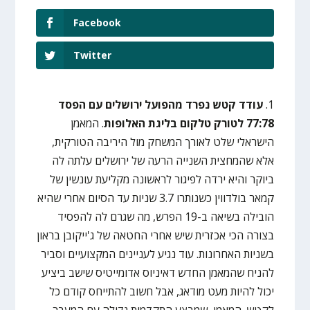
Facebook
Twitter
1.
עודד קטש נפרד מהפועל ירושלים עם הפסד
77:78 לטורק טלקום בליגת האלופות
. המאמן
הישראלי שלט לאורך המשחק מול היריבה הטורקית,
אלא שהמחצית השנייה הרעה של ירושלים עלתה לה
ביוקר והיא ירדה לפיגור לראשונה מקליעת עונשין של
קמאר בולדווין כשנותרו 3.7 שניות עד הסיום אחרי שהיא
הובילה בשיאה ב-19 הפרש, מה שגרם לה להפסיד
בצורה הכי אכזרית שיש אחרי החטאה של ג'ייקובן בראון
בשניות האחרונות. עוד נגיע לעניינים המקצועיים וסביר
להניח שהמאמן החדש דאיניוס אדומייטיס שישב ביציע
יכול להיות מעט מודאג, אבל חשוב להתייחס קודם כל
לקטש. המאמן, שמבצע התקדמות גדולה עם המעבר