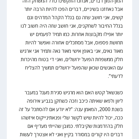
המון-המון דברים, אנחנו התקשינו כולל המשחק הזה
אבל נאחזנו בשיניים, דברים הפכו להיות הרבה יותר
קשים, אני חושב שזה גם בגלל הקהל המדהים וגם
בגלל החיבור לשחקנים, אני חושב שזה היה חשוב לנו
יותר אפילו מקבוצות אחרות. כמו תמיד לפעמים יש
תחושת פספוס, אבל מסתכלים אחורה ואפשר להיות
מאוד גאים, אני באופן אישי מאוד גאה ותמיד אני ארגיש
חלק ממשפחת הפועל ירושלים, ואני די בטוח מהיכרות
עם האנשים שכאן שהפועל ירושלים תמשיך להצליח
לדעתי”.
כשנשאל קטש האם הוא מרגיש סגירת מעגל במעבר
ליוון ולפאו שאיתה כיכב וזכה כשחקן בגביע אירופה
בשנת 2000, המאמן ענה: ”לא יודע אם להסתכל על זה
ככה, יכול להיות שיש לקשר שלי ופנאתינייקוס איזשהו
חלק בהזדמנות שקיבלתי. כמובן שהייתי מעדיף אם
דברים היו קורים במסודר בקיץ ואני לא אצטרך לעשות