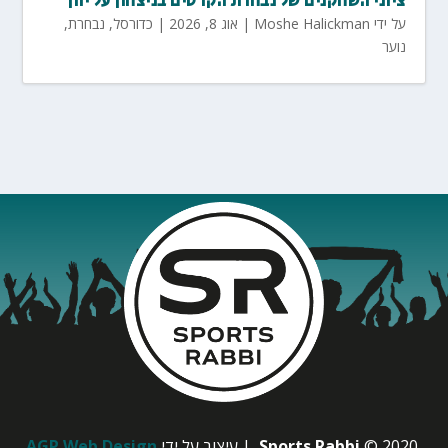
ציוני השחקנים של נבחרת הקדטים בניצחון על יוון
על ידי
Moshe Halickman
|
אוג 8, 2026
|
כדורסל
,
נבחרת
,
נוער
© 2020
Sports Rabbi
| עיצוב על ידי
AGP Web Design