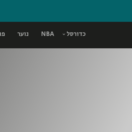
כדורסל
NBA
נוער
פו