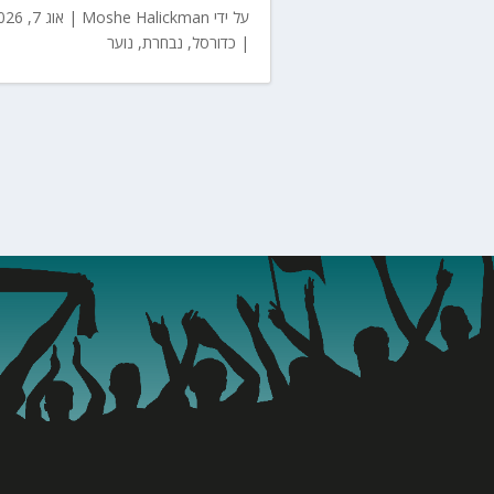
על ידי
Moshe Halickman
|
אוג 7, 2026
|
כדורסל
,
נבחרת
,
נוער