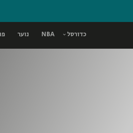
כדורסל
NBA
נוער
פו