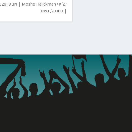
על ידי
Moshe Halickman
|
אוג 8, 2026
|
כדורסל
,
נשים