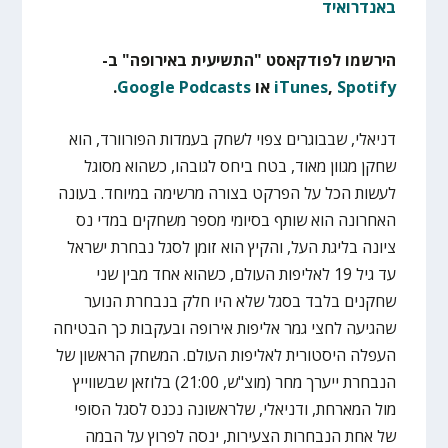
באנדרואיד
הירשמו לפודקאסט "התשיעית באירופה" ב-
Spotify
,
iTunes
או
Google Podcasts
.
דניאלי, שבבוגרים צפוי לשחק בעמדות הפורוורד, הוא
שחקן מגוון מאוד, בטח ביחס לגובהו, כשהוא מסוגל
לעשות הכל על הפרקט בצורה מרשימה במיוחד. בעונה
האחרונה הוא שותף בסיומי מספר משחקים במדי נס
ציונה בליגת העל, והקיץ הוא זומן לסגל נבחרת ישראל
עד גיל 19 לאליפות העולם, כשהוא אחד מבין שני
שחקנים בלבד בסגל שלא היו חלק בנבחרת הנוער
שהגיעה לחצי גמר אליפות אירופה ובעקבות כך הבטיחה
העפלה היסטורית לאליפות העולם. המשחק הראשון של
הנבחרת ייערך מחר (מוצ"ש, 21:00) בלוזאן שבשווייץ
מול המארחת, ודניאלי, שלראשונה נכנס לסגל הסופי
של אחת הנבחרות הצעירות, ינסה לפרוץ על הבמה