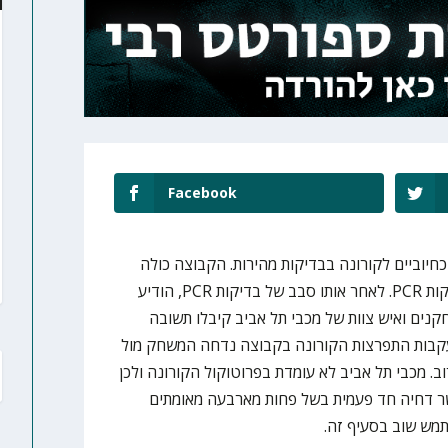
Facebook
חיוביים לקורונה בבדיקות מהירות. הקבוצה כולה
נבדקה אתמול (שישי) אחה"צ בבדיקות PCR. לאחר אותו סבב של בדיקות PCR, הודיע
קנים ואיש צוות של מכבי תל אביב קיבלו תשובה
בעקבות התפרצות הקורונה בקבוצה נדחה המשחק מול
וב. מכבי תל אביב לא עומדת בפרוטוקול הקורונה ולכן
יל את סעיף 5 המאפשר דחיה חד פעמית בשל פחות מארבעה מאומתים
מש שוב בסעיף זה.