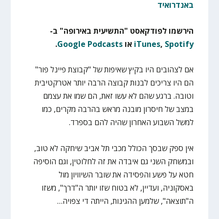
באנדרואיד
הירשמו לפודקאסט "התשיעית באירופה" ב-
Spotify
,
iTunes
או
Google Podcasts
.
אם לצהובים היו בקיץ שאיפות של "קבוצת פיינל פור"
הם היו צריכים לבנות קבוצה הרבה יותר אטרקטיבית
וטובה. ברגע שהם לא עשו זאת, הם שמו את עצמם
במצב של חיסרון מובנה מראש בהרבה מקרים, כמו
למשל השבוע האחרון שהיה להם בספרד.
אין ספק שבסך הכולל מכבי תל אביב שיחקה לא טוב,
ובמשחק השני גם איבדה את זה לחלוטין, וגם הוסיפה
חטא על פשע והפסידה את שובר השיוויון מול
באסקוניה, ועדיין, לא בטוח שזו יותר ה"דרך", משזו
ה"תוצאה", שלמען ההגינות, הייתה די צפויה…