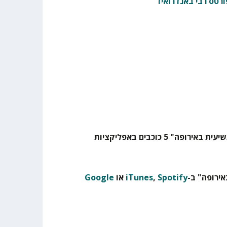
ורטס רבי באנדרואיד
בבקשה דרגו את פודקאסט "התשיעית באירופה" 5 כוכבים באפליקציות
ירופה" ב-
Spotify
,
iTunes
או
Google