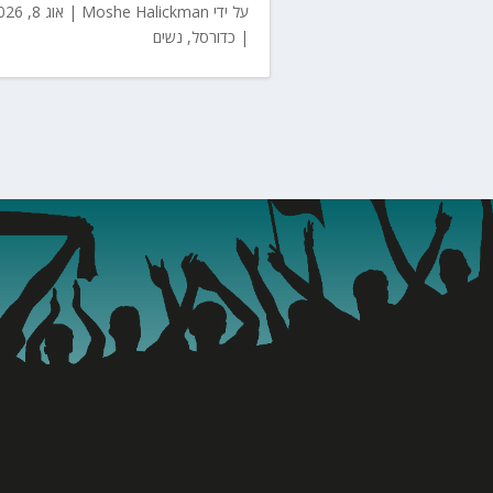
על ידי
Moshe Halickman
|
אוג 8, 2026
|
כדורסל
,
נשים