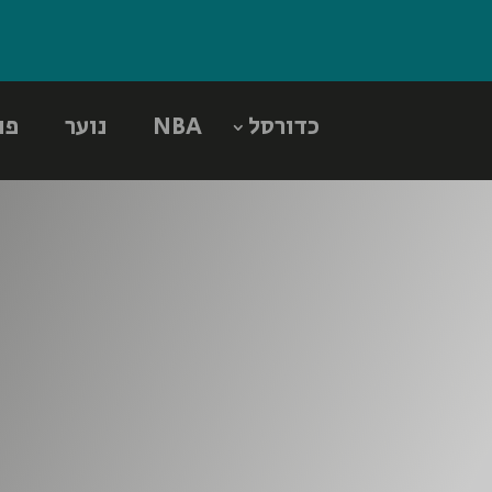
כדורסל
NBA
נוער
פו