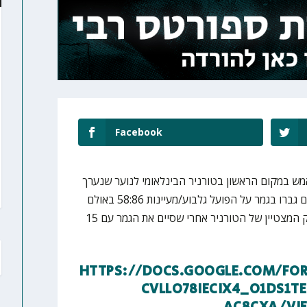
Facebook
מש במקום הראשון בטורניר הבינלאומי לנוער שנערך
בפעם השלישית בתל אביב. הצהובים גברו בגמר על הפועל גלבוע/מעיינות 58:86 באולם
תיכונט, כאשר אורי כהן נבחר לשחק המצטיין של הטורניר אחרי שסיים את הגמר עם 15
HTTPS://DOCS.GOOGLE.COM/FOR
CVLLO78IECIX4_O1DS1T