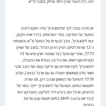
רוט, רכז העבר שבין היתר שיחק במכבי ת״א.
יש סיבה טובה לכך שלחמנוביץ׳ עלה דווקא ליציע
הפועל: על הפרקט, במדי האדומים, כדרר אחיו הקטן,
ינאי לחמנוביץ׳, כוכב הנערים של הפועל ת״א. וכשנותרו
כ-12 שניות לסיום, הגיע הרגע הגדול: במצב של שוויון
77:77, אחרי שהפועל כבר שמטה יתרון שיא של 13
נקודות ואף ראתה את היריבה נוטלת את ההובלה,
לחמנוביץ׳ לקח אחריות עם זריקה קשה מול כוכב מכבי
מאור סלע (שמשתף פעולה גם עם ארבל בנוער), וקלע.
77:79 להפועל של המאמן שנהב דהן, מה שהיה
לתוצאת הסיום, כשהסל של לחמנוביץ׳ ייזכר בתור סל
הניצחון. ארבל חגג ביציע וירד לפרקט, כשברקע ינאי
קיבל את גביע ה-MVP בסיום תצוגת ענק של 24
נקודות.