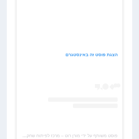
הצגת פוסט זה באינסטגרם
פוסט משותף על ידי ‏‎מורן רוט – מרכז לפיתוח שחקני כדורסל‎‏ (@‏‎moran_roth9‎‏)