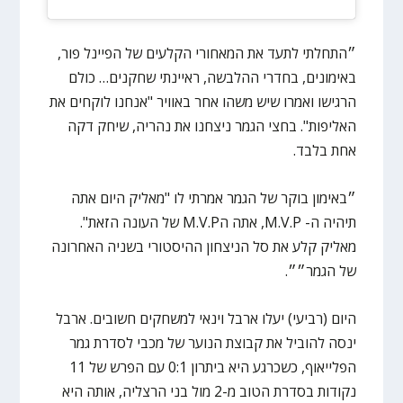
״התחלתי לתעד את המאחורי הקלעים של הפיינל פור,
באימונים, בחדרי ההלבשה, ראיינתי שחקנים… כולם
הרגישו ואמרו שיש משהו אחר באוויר "אנחנו לוקחים את
האליפות". בחצי הגמר ניצחנו את נהריה, שיחק דקה
אחת בלבד.
״באימון בוקר של הגמר אמרתי לו "מאליק היום אתה
תיהיה ה- M.V.P, אתה הM.V.P של העונה הזאת".
מאליק קלע את סל הניצחון ההיסטורי בשניה האחרונה
של הגמר״״.
היום (רביעי) יעלו ארבל וינאי למשחקים חשובים. ארבל
ינסה להוביל את קבוצת הנוער של מכבי לסדרת גמר
הפלייאוף, כשכרגע היא ביתרון 0:1 עם הפרש של 11
נקודות בסדרת הטוב מ-2 מול בני הרצליה, אותה היא