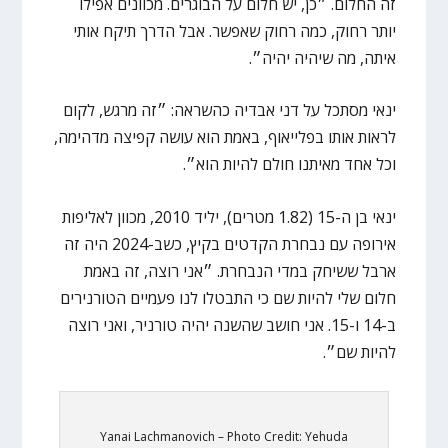
זה החלום. ״כן, יש חלום על הבוגרים. מכוונים אפילו
יותר רחוק, כמה רחוק שאפשר. אבל הדרך תיקח אותי
איתה, מה שיהיה יהיה״.
ינאי מסתכל על דני אבדיה כהשראה: ״זה מרגש, לקום
לראות אותו בפלייאוף, באמת הוא עושה קפיצה מדהימה,
וכל אחד מאיתנו חולם להיות הוא״.
ינאי בן ה-15 (1.82 מטרים), יליד 2010, מכוון לאליפות
אירופה עם נבחרת הקדטים בקיץ, כשב-2024 היה זה
ארבל ששיחק במדי הנבחרת. ״אני רוצה, זה באמת
חלום שלי להיות שם כי התבטלו לנו פעמיים הטורנירים
ב-14 ו-15. אני חושב שהשנה יהיה טורניר, ואני רוצה
להיות שם״.
Yanai Lachmanovich – Photo Credit: Yehuda