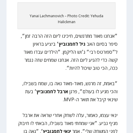
Yanai Lachmanovich – Photo Credit: Yehuda
Halickman
״אנחנו מאוד מתרגשים, חיכינו ליום הזה הרבה זמן״,
סיפר בסיום האב
גיל לחמנוביץ׳
ביציע בראיון
ל״ספורטס רבי״ ג׳וש הליקמן. ״הילדים עבדו מאוד
קשה כדי להגיע ליום הזה. אנחנו שמחים שזה נגמר
ככה, הכי טוב שיכול להיות״.
״באמת, זה מרגש, מאוד-מאוד גאה בו, שמח בשבילו,
והכי מגיע לו בעולם״, פרגן
ארבל לחמנוביץ׳
בעת
שינאי קיבל את תואר ה-MVP.
ינאי עצמו, כאמור, עלה לשחק אחרי שראה את ארבל
מניף גביע. ״אני שמחתי מאוד בשבילו, הבאתי לו חיבוק
לפני המשחק שלי״, אמר
ינאי לחמנוביץ׳
. ״גאה בו