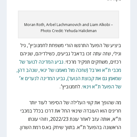
Moran Roth, Arbel Lachmanovich and Liam Alkobi –
Photo Credit: Yehuda Halickman
ביציע של הפועל התרגשו הורי משפחת לחמנוביץ׳, גיל
וגילי, שזה עתה זכו בדאבל גביעים, כשילדיהם, שניהם
רכזים, משחקים תפקיד מרכזי.
גביע המדינה לנוער של
מכבי ת״א וארבל (שזכה מול מאמנו של ינאי, שנהב דהן,
שמאמן גם את קבוצת הנוער), גביע המדינה לנערים א׳
של הפועל ת״א וינאי
. לחמנוביץ׳.
מה שהופך את קווי העלילה של הסיפור לעוד יותר
חריגים הוא העובדה שינאי החל את דרכו בכלל במכבי
ת״א, אותה עזב לאחר עונת 2022/23, וזוהי עונתו
הראשונה בהפועל ת״א. בתווך שיחק בא.ס רמת השרון.