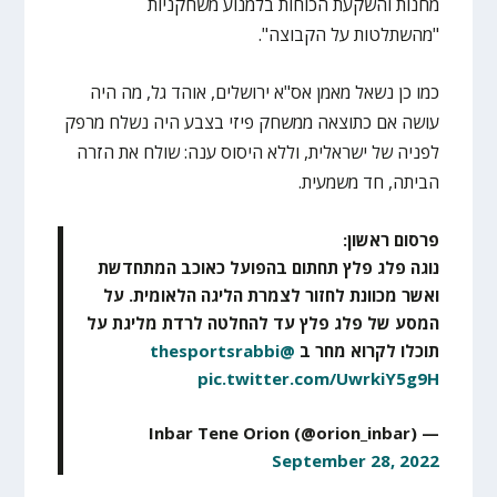
מחנות והשקעת הכוחות בלמנוע משחקניות
"מהשתלטות על הקבוצה".
כמו כן נשאל מאמן אס"א ירושלים, אוהד גל, מה היה
עושה אם כתוצאה ממשחק פיזי בצבע היה נשלח מרפק
לפניה של ישראלית, וללא היסוס ענה: שולח את הזרה
הביתה, חד משמעית.
פרסום ראשון:
נוגה פלג פלץ תחתום בהפועל כאוכב המתחדשת
ואשר מכוונת לחזור לצמרת הליגה הלאומית. על
המסע של פלג פלץ עד להחלטה לרדת מליגת על
תוכלו לקרוא מחר ב
@thesportsrabbi
pic.twitter.com/UwrkiY5g9H
— Inbar Tene Orion (@orion_inbar)
September 28, 2022