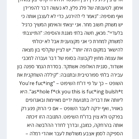
אימון. לטענתה של פלג פלץ, לא נעשה דבר להפרידן
ואף מוסיפה: "נאמר לי להירגע, כדי לא לעצבן אותה כי
יש משחק חשוב מחר. אני יצאתי והאימון המשיך כרגיל
בלעדיי". מכאן, חשה בלתי מוגנת והוסיפה: "התייצבתי
למשחק למחרת כי אני מקצוענית אבל לא יכולתי
להישאר במקום הזה יותר". יש לציין שקלסי בון מצאה
את עצמה מחוץ לקבוצה בסופו של דבר ועברה למכבי
אשדוד, סגנית האלופה אשתקד. בסדרת הגמר ספגה בון
עבירה בלתי ספורטיבית ובתגובה: "קיללה השחקנית את
השופט – כך על פי דו"ח השיפוט – "You're fuc*ing
as*hole f*ck you this is fuc*ing bulsh*t". היא
ליוותה את דבריה בתנועות ידיים מאיימות ובאגרופים
באוויר, ואף ירקה לעבר השופט – אם כי הרוק פגע רק
בפרקט ולא צוין בדו"ח השיפוט. התגובה הזו זיכתה
אותה בהרחקה, כמובן, ובדרך לחדר ההלבשה היא
הספיקה לסמן אצבע משולשת לעבר אוהדי רמלה –