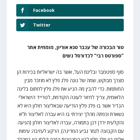
Facebook
Twitter
טור הבכורה של ענבר טנא אוריון, מומחית אתר
"ספורטס רבי" לכדורסל נשים
סוף ספטמבר ובליגת העל, אשר בה ישראליות בכירות הן
מצרך מבוקש, שמה של נוגה פלג פלץ לא מוזכר מבין
החותמות. כדי להבין מה הניע את פלג פלץ לחתום בליגה
הלאומית, צריך לחזור לעונה הקודמת, לטרייד הישראלי
הנדיר אשר בו פלג פלץ הודיעה שבאליצור חולון היא לא
נשארת וכפתה מהלך יצירתי בו היא עברה לאליצור ת"א
והקלעית ירדן דנן בתמורה, עברה לאליצור חולון (הגיעה
עם הקבוצה לגמר גביע המדינה). הרקע לעזיבה: עימות
אלים בין פלג פלץ לבין הסנטרית הזרה קלסי בון במהלך