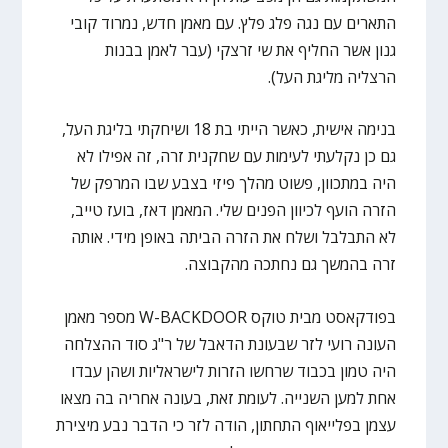
התארים עם נגה פלג פלץ. עם מאמן חדש, נמרוד קובי
גנון אשר החליף את שי זרצקי (עבר לאמן בבנות
הרצליה מליגת העל).
בנימה אישית, כאשר הייתי בת 18 ושיחקתי בליגת העל,
גם כן נקלעתי לעימות עם שחקנית זרה, זה אפילו לא
היה במתכוון, פשוט מהלך פיזי בצבע שבו המרפק של
הזרה הועף לכיוון הפנים שלי. המאמן דאז, בועז טייב,
לא התבלבל ושלח את הזרה הביתה באופן מידי. אותה
זרה בהמשך גם נחתכה מהקבוצה.
בפודקאסט מבית טוקס W-BACKDOOR מספר מאמן
העונה רועי לזר שבעונת הדאבל של ר"ג סוד ההצלחה
היה טמון בכבוד שרחשו הזרות לישראליות ושהן עבדו
אחת למען השנייה. לעומת זאת, בעונה אחריה בה מצאו
עצמן בפלייאוף התחתון, הודה לזר כי הדבר נבע מיצירת