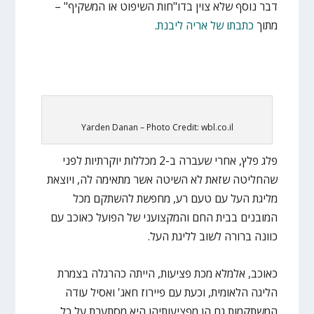
דבר נוסף שלא צוין בדו"חות השיפוט או המשקיף" –
מתוך
כתבתו של אריה ליבנת
.
Yarden Danan – Photo Credit: wbl.co.il
פלג פלץ, אחרי שעברה ב-2 מכללות יוקרתיות לפני
שהחליטה שזאת לא השיטה אשר מתאימה לה, ויוצאת
מליגת העל עם טעם רע, מחפשת להשתקם מכל
המובנים בבית החם והמקצועני של הפועל כאוכב עם
כוונה ברורה לשוב לליגת העל.
כאוכב, אלמלא מכת פציעות, הייתה כהרגלה בצמרת
הליגה הלאומית, וכעת עם פיירוז חאג' ואסיל עודה
המשתקמות גם הן מפציעותיהן היא מסתערת על כל