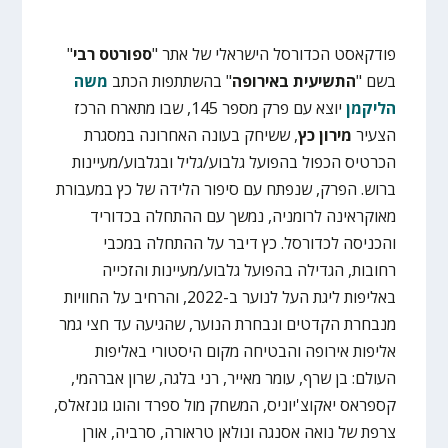
פודקאסט הכדורסל הישראלי של אתר "
ספורטס רבי
"
בשם "
התשיעית באירופה
" בהשתתפות הכתב
משה
הליקמן
יוצא עם פרק מספר 145, שבו מתארח הרכז
הצעיר
מירון כץ
, ששיחק בעונה האחרונה במסגרת
הכרטיס הכפול בהפועל גלבוע/גליל ובגלבוע/מעיינות
ברוש. הפרק, שנפתח עם סיפור הלידה של כץ במעבורת
מאוקראינה לרומניה, נמשך עם ההתחלה בכדוריד
והכניסה לכדורסל. כץ דיבר על ההתחלה במכבי
רחובות, הגדילה בהפועל גלבוע/מעיינות והזכייה
באליפות ליגת העל לנוער ב-2022, והרחיב על החוויות
מנבחרת הקדטים ונבחרת הנוער, שהגיעה עד חצי גמר
אליפות אירופה והבטיחה מקום היסטורי באליפות
העולם: בן שרף, עומר מאייר, רני בלגה, שרון אברהמי,
קספראס יאקוצ'יוניס, המשחק מול ספרד והוגו גונזאלס,
צרפת של נואה אסנגה ונולאן טראורה, סרביה, אורן