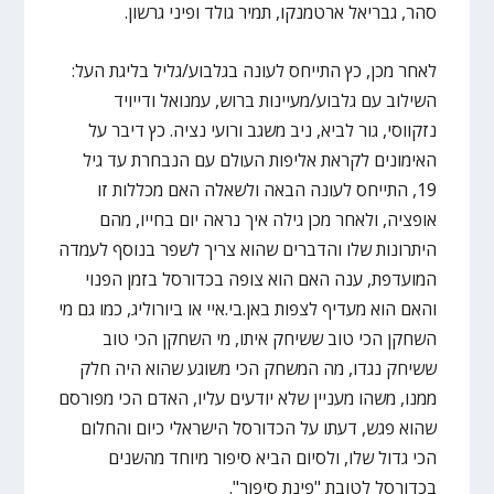
סהר, גבריאל ארטמנקו, תמיר גולד ופיני גרשון.
לאחר מכן, כץ התייחס לעונה בגלבוע/גליל בליגת העל:
השילוב עם גלבוע/מעיינות ברוש, עמנואל ודייויד
נזקווסי, גור לביא, ניב משגב ורועי נציה. כץ דיבר על
האימונים לקראת אליפות העולם עם הנבחרת עד גיל
19, התייחס לעונה הבאה ולשאלה האם מכללות זו
אופציה, ולאחר מכן גילה איך נראה יום בחייו, מהם
היתרונות שלו והדברים שהוא צריך לשפר בנוסף לעמדה
המועדפת, ענה האם הוא צופה בכדורסל בזמן הפנוי
והאם הוא מעדיף לצפות באן.בי.איי או ביורוליג, כמו גם מי
השחקן הכי טוב ששיחק איתו, מי השחקן הכי טוב
ששיחק נגדו, מה המשחק הכי משוגע שהוא היה חלק
ממנו, משהו מעניין שלא יודעים עליו, האדם הכי מפורסם
שהוא פגש, דעתו על הכדורסל הישראלי כיום והחלום
הכי גדול שלו, ולסיום הביא סיפור מיוחד מהשנים
בכדורסל לטובת "פינת סיפור".