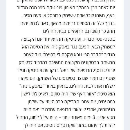
יום לאחר מכן. במהלך האימון פוניטקה ספג מכה מכדור
באף, משהו שכל אדם ששיחק כדורסל אי פעם מכיר.
בדרך כלל זה מסתיים בדימום מהאף, כאב לכמה ימים
וזהו. כך חשבו גם הרופאים בבית החולים
בסנט-פטרסבורג, ופוניטקה המריא יחד עם הקבוצה
למשחק הבא, הפעם נגד באסקוניה. את הטיסה הוא
הגדיר "הדבר הכי נורא שקרה לי בחיים". מיד לאחר
המשחק בבסקוניה הקבוצה המשיכה למדריד למשחק
יורוליג נוסף. הרופאים של ריאל בדקו את פוניטקה וגילו
שטף דם חמור שנוצר בסינוסים של השחקן, הם מיהרו
לשלוח אותו לבית החולים. בראיון באתר "באסקט ניוז"
הוא סיפר: "אזור האף שלי היה סתום, לא יכולתי לישון
כמה ימים, יום אחרי הבדיקה כבר הייתי על שולחן
הניתוחים, אחרי שיצאתי הרופאה אמרה לי 'אם היית
מגיע אלינו 3 ימים מאוחר יותר – היית עלול למות, התחיל
להיות לך זיהום באזור שקרוב לסינוסים, אם היה לך