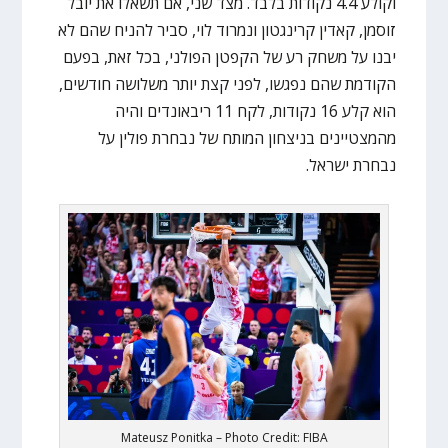
וקולע 4.4 נקודות בלבד. מצד שני, אם תשאלו את יובל
זוסמן, קאדין קרינגטון ונמרוד לוי, סביר להניח שהם לא
יבנו על משחק רע של הקפטן הפולני, בכל זאת, בפעם
הקודמת שהם נפגשו, לפני קצת יותר משלושה חודשים,
הוא קלע 16 נקודות, לקח 11 ריבאונדים והיה
מהמצטיינים בניצחון המותח של נבחרת פולין על
נבחרת ישראל.
Mateusz Ponitka – Photo Credit: FIBA