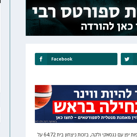
Facebook
זכה היום (שלישי) באליפות יפן עם נגסאקי ולקה, בזכות ניצחון בית 64:72 על