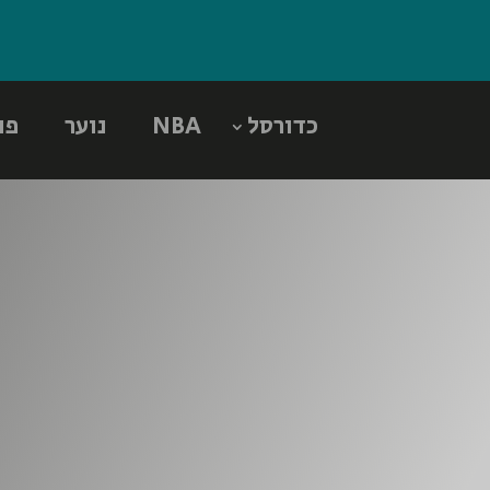
כדורסל
NBA
נוער
פו