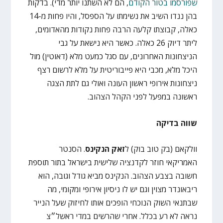
שפורסמו בטור הקודם
, הם לא השתנו יותר מדי). בדקות
בהן ננדו השיב את נשימתו על הספסל, והיו פחות מ-14
כאלה, קבוצתו קלעה הרבה פחות נקודות מהאדומים,
ליתר דיוק 26 כאלה. כאשר היא נישאת על גבי
הניצחונות האחרונים, עם סגל כמעט מלא (דאוטין) מול
היכל מלא, מכבי היא פייבוריטית על מלא לרשום רצף
ניצחונות אירופי ראשון העונה ואולי גם לתת הצגה
ראשונה במפעל לפני הקהל הצהוב.
שווה בדיקה
וולקאם (בק טוב בוק) ל
זאק הנקינס
. הסנטר
האמריקאי חוזר לקדנציה שלישית בישראל בתור תוספת
חשובה בצבע הצהוב. הנקינס מביא גודל וגובה, הוא
ריבאונדר מצוין וגם יש לו ניסיון אירופי ומקומי, מה
שבתנאי השוק הנוכחי הופכים אותו לחיזוק שעל הנייר
נראה לא רע בכלל. אחרי שהרשים במדי ראשל״צ