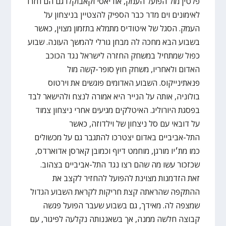
פלטין מול הפועל העמק, אודיאסי וקאבוקלו גם הם חזרו
לאימונים וים מדר כבר הספיק להצטיין בניצחון על
העמק. הסגל של איטודיס מתמלא בתזמון מצוין, כאשר
בשבוע הבא מחכה לה מבחן גורלי להמשך העונה. שבוע
כפול שמתחיל במשחק החזרה לישראל נגד הכוכב
האדום ולאחריו, משחק חוץ סופר-קשה מול
פנאתינייקוס. השבוע האדומים פוגשים את וירטוס
בולוניה, אותה על הנייר היא אמורה לנצח ולהישאר לבד
בפסגת היורוליג. האיטלקים מגיעים אחרי ניצחון צמוד
על דובאי עם סל ניצחון של וילדוזה, כאשר
התל-אביביים באדום יצטרכו להתגבר גם על מכשולים
כמו מת׳יו מורגן, מוחמט דיוף וכמובן קארסן אדוארדס,
שכזכור עשו מה שהם רצו נגד התל-אביביים בצהוב.
זאת הזדמנות מצוינת להפועל להחזיר לקצב את
ההתקפה שהראתה קצת חריקות לקראת השבוע הגדול
שמצפה לה. מאידך, גם בשבוע שעבר הפועל פגשה
קבוצה חלשה ממנה, אך בשאננותה נקלעה לפיגור, עם