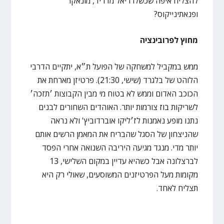
להצליח איפה שכשלו ריאל מדריד, מונאקו
ופנאתינייקוס?
מחוץ לפרובינציה
ממש במקביל למשחקה של הפועל ת״א, יתקיים הדרבי
הלוהט של בלגרד (שישי, 21:30). פרטיזן מארחת את
הכוכב האדום וממש לא בטוח מי מבין הקבוצות ׳תזכה׳
לשריקות בוז צורמות יותר. האוהדים השחורים לבנים
נתנו מופע נאמנות לז׳ליקו אוברדוביץ' ולא נראה
שהניצחון של הסגל שהבריח את המאמן הרשים אותם
יותר מדי. מנגד מגיעה היריבה השנואה אחרי הפסד
לברצלונה אבל כשהיא עדיין במקום השלישי, 13
מקומות מעל הפרטיזנים המשוסעים, שאולי רק היא
תצליח לאחד.