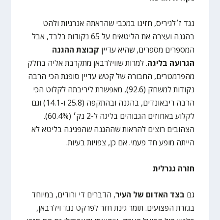
נגד ז׳לגיריס, חזינו במכבי שהראתה אנרגיות ולהט
בהגנה ועצרה את הליטאים על 65 נקודות בלבד, אבל
המספרים מספרים, שהיא עדיין
קבוצת ההגנה
הגרועה בליגה
. למרות שווילרבאן מתקרבת אליה בחלק
מהפרמטרים, החבורה של קטש עדיין סופגת הכי הרבה
נקודות למשחק (92.6), מאפשרת ליריבתה לקלוט הכי
הרבה ריבאונדים, בהגנה ובהתקפה (25.8 ו-14.1) וגם
לקלוע באחוזים הגבוהים בליגה ל-2 נק׳ (60.4%).
הצהובים רוצים להראות שההגנה שהפגינה בליטא לא
הייתה מופע חד פעמי. אם כן, צפויות בעיות.
חזרה גנרלית
גם
בצד האדום של העיר
, הדברים די ורודים, במיוחד
בגזרת הפצועים. תומר גינת חזר לפרקט נגד וילרבאן,