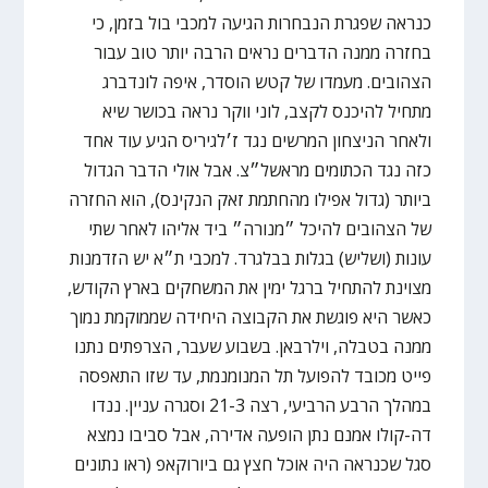
כנראה שפגרת הנבחרות הגיעה למכבי בול בזמן, כי
בחזרה ממנה הדברים נראים הרבה יותר טוב עבור
הצהובים. מעמדו של קטש הוסדר, איפה לונדברג
מתחיל להיכנס לקצב, לוני ווקר נראה בכושר שיא
ולאחר הניצחון המרשים נגד ז׳לגיריס הגיע עוד אחד
כזה נגד הכתומים מראשל״צ. אבל אולי הדבר הגדול
ביותר (גדול אפילו מהחתמת זאק הנקינס), הוא החזרה
של הצהובים להיכל ״מנורה״ ביד אליהו לאחר שתי
עונות (ושליש) בגלות בבלגרד. למכבי ת״א יש הזדמנות
מצוינת להתחיל ברגל ימין את המשחקים בארץ הקודש,
כאשר היא פוגשת את הקבוצה היחידה שממוקמת נמוך
ממנה בטבלה, וילרבאן. בשבוע שעבר, הצרפתים נתנו
פייט מכובד להפועל תל המנומנמת, עד שזו התאפסה
במהלך הרבע הרביעי, רצה 21-3 וסגרה עניין. ננדו
דה-קולו אמנם נתן הופעה אדירה, אבל סביבו נמצא
סגל שכנראה היה אוכל חצץ גם ביורוקאפ (ראו נתונים