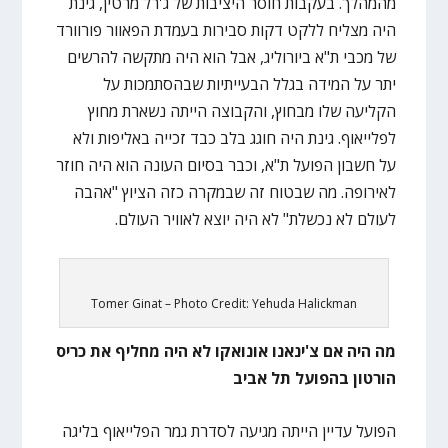
מהמהלך. בעקבות חוסר היציבות של ג'רל מרטין, גינת
היה מצליח ללקט דקות סבירות בעמדת הפאוור פורוורד
של מכבי ת"א ביורוליג, אבל הוא היה מתקשה להרשים
יתר על המידה בגלל הבעייתיות שבהסתמכות על
הקליעה שלו מבחוץ, והקבוצה הייתה נשארת מחוץ
לפלייאוף. גינת היה חוגג בלב כבד זכייה באליפות ולא
על חשבון הפועל ת"א, וכבר בסיום העונה הוא היה חוזר
לאירופה. מה שבטוח זה שבמקרה כזה הציוץ "אהבה
לעולם לא נכשלת" לא היה יוצא לאוויר העולם.
Tomer Ginat – Photo Credit: Yehuda Halickman
מה היה אם צ'ינאנו אונואקו לא היה מחליף את כריס
הורטון בהפועל תל אביב
הפועל עדיין הייתה מגיעה לסדרת גמר הפלייאוף בליגה