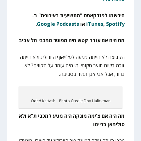
הירשמו לפודקאסט "התשיעית באירופה" ב-
Spotify
,
iTunes
או
Google Podcasts
.
מה היה אם עודד קטש היה מפוטר ממכבי תל אביב
הקבוצה לא הייתה מגיעה לפלייאוף היורוליג ולא הייתה
זוכה בשום תואר מקומי. מי היה עומד על הקווים? לא
ברור, אבל אבי אבן תמיד בסביבה.
Oded Kattash – Photo Credit: Dov Halickman
מה היה אם צ'ימה מונקה היה מגיע למכבי ת"א ולא
סולימאן בריימו
מכבי הייתה עולה לפיינל פור היורוליג על חשבון מונאקו