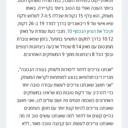
פנאתינייקוס בפתיחת העונה, במה שהיה משחקו הטוב
ביותר העונה ואולי גם הטוב ביותר בקריירה. באותו
משחק, הוא צלף 15 נקודות שכללו 5 מ-7 לשלוש ולקח
שיא אישי של 9 ריבאונדים בדרך למדד 19 ב-26 דקות,
וקיבל את הציון הנכסף 10
. מכבי כעת עומדת על מאזן
10:12 בדרך למקום התשיעי במפעל, בזמן שפאו צוברת
מומנטום עם מאזן 8:14 שכולל ארבעה ניצחונות רצופים
ובסך הכל 8 ניצחונות מתוך 9 המשחקים האחרונים.
"אנחנו צריכים לחזור ליסודות ולשחק בצורה הנכונה",
מכריז דיברתולומיאו בנוגע למפתחות לקראת המשחק.
"אני חושב שאנחנו צריכים לעשות עבודה טובה יותר
כדי להרכיב עוד דקות טובות כמו שראינו במשחקים
האחרונים כשכמה פגמים פה ושם עולים לנו, ואני חושב
שאנחנו צריכים להיות קצת יותר עם חוסן. כשזמנים
נהיים קשים אז לחזור למה שאנחנו עושים טוב זה מה
שאנחנו צריכים לעשות. הם קבוצה טובה מאוד, ללא