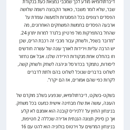
דיברתולומיאו מודע לכך שמכבי נמצאת כעת בנקודת
שבר, שלא לומר משבר, כאשר הקבוצה רשמה שלושה
הפסדים רצופים בכל המסגרות ולמעשה עומדת על
ארבעה הפסדים בחמשת המשחקים האחרונים, מה
שהחל בהתפרקות מול פרטיזן בלגרד למרות יתרון 24.
"מדובר בשפל, ולשחק עבור מכבי זה רכבת הרים, שכן
יש הרבה עליות וירידות לאורך עונה של עשרה חודשים
וזו בהחלט אחת מנקודות הירידה שלנו. אבל אם נחזור
ליסודות, נתמקד בכדורסל וניהנה לשחק ולשחק קשה,
לשלוט בדברים שנוכל לשלוט בהם ולתת לדברים
לקרות כפי שהם אמורים, אז הם יקרו".
בשקט-בשקט, דיברתולומיאו, שנפצע בשלב מוקדם של
העונה, עושה את שלו מבחינה אישית כמעט בכל משחק.
בניצחון החוץ על ז'לגיריס קובנה הוא אומנם לא קלע
אך כן סיפק תצוגה הגנתית אדירה שכללה 2 חטיפות,
בניצחון המרשים על וירטוס בולוניה הוא להט עם 16