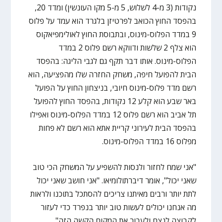
נקודות (3 מ-4 לשלוש, 5 מ-5 מקו העונשין) ומדד 20,
בהפסד החוץ הכואב לפרטיזן בלגרד הוא עמד על פלוס
9 במדד הפלוס-מינוס, ובתבוסת החוץ לאולימפיאקוס
הוא צלף 2 שלשות ודווקא רשם פלוס 2 במדד
הפלוס-מינוס. אותו דבר תקף גם לגבי הליגה: בהפסד
הבית להפועל חיפה, משחק החזרה שלו מהפציעה, הוא
רשם מדד פלוס-מינוס חיובי, בניצחון החוץ על הפועל
באר שבע הוא קלע 12 נקודות, בהפסד החוץ להפועל
תל אביב הוא רשם פלוס 12 במדד הפלוס-מינוס ואפילו
בהפסד הבית לעירוני קריית אתא הוא רשם לא פחות
מפלוס 16 במדד הפלוס-מינוס.
"אני שמח לחזור ולנסות להשפיע על המשחק הכי טוב
שאני יכול", אומר דיברתולומיאו. "אני חושב שאני יכול
לתת יותר ורבים מאיתנו צריכים להסתכל בתוכנו ולראות
מה אנחנו יכולים לעשות טוב יותר בנפרד כדי לעזור
לקבוצה לנצח ולעבור את המקום הקשה הזה".