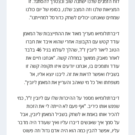
לוח הזמנים שלנו ישתנה שוב ונצטרך להסתגל. זו
המציאות שלנו וזה המצב שלנו, בסופו של יום כולנו
שמחים שאנחנו יכולים לשחק כדורסל למחייתנו".
דיברתולומיאו מעריך מאוד את ההתייצבות של המאמן
עודד קטש עם הקבוצה אחרי שהוא איבד את חברו
הטוב ליאור ליובין ז"ל, שהלך לעולמו בגיל 46 בלבד
לאחר מאבק ממושך במחלה קשה. "אנחנו חיים את
עודד ותומכים בו, אנחנו יודעים איזו תקופה קשה זו
בשבילו ואפשר לראות את זה. ליבנו יוצא אליו, אל
משפחתו ואל כל מי שאהב והעריץ את המאמן ליובין".
דיברתולומיאו מספר על ההיכרות שלו עם ליובין ז"ל, כמי
שפגש אותו כיריב. "אף פעם לא הייתה לי את הזכות
להכיר אותו באמת או לשחק בשביל המאמן ליובין, אבל
על סמך איך שאנשים דיברו עליו ואיך שעודד היה מדבר
עליו, אפשר להבין כמה הוא היה אדם גדול וזה פשוט