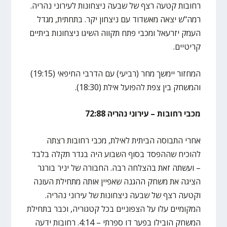
רחובות קטעה רצף של שבעה ניצחונות לעירוני נהריה.
רמה"ש יצאה מאשדוד עם ניצחון יקר. בתחתית, מגדל
העמק יזרעאל ומכבי פתח תקווה השיגו ניצחונות ביתיים
קריטיים.
המחזור יימשך מחר (רביעי) עם הדרבי החיפאי (19:15)
והמשחק בין צפת להפועל אילת (18:30).
מכבי רחובות – עירוני נהריה 72:88
אחרי התבוסה הביתית לאילת, מכבי רחובות רצתה
להוכיח שההפסד בסוף השבוע היה בגדר תקלה בלבד
– ועשתה זאת בהצלחה רבה. החבורה של יניר בורגר
הציגה את משחק ההגנה שאפיין אותה מתחילת העונה
וקטעה רצף של שבעה ניצחונות של עירוני נהריה.
המקומיים עלו על הצפוניים בכל קטגוריה, וכבר בתחילת
המשחק הובילו בפער דו ספרתי – 4:14. רחובות ידעה