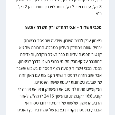
8 נק', עידו דוידי 3 נק', תומר לוינסון ותומר כהן 2 נק'
כ"א
מכבי אשדוד – א.ס רמה"ש ירק השדה 93:87
ניצחון ענק לרמת השרון, שידעה שהפסד במשחק
ירחיק אותה מהחלק העליון בטבלה. החבורה של גיא
קנטור הפגינה עליונות כבר בשלב מוקדם, והצליחה
להתגבר על קאמבק מקומי בחצי השני בדרך לניצחון.
מנגד, מכבי אשדוד קטעה רצף הפסדים בשבוע שעבר
אבל שוב חזרה להפסיד ושתי הקבוצות עם מאזן זהה
של שבעה ניצחונות לעומת שישה הפסדים.
המקומיים פתחו לא טוב את המשחק וראו את איירה לי
קובע 16:8 לקבוצתו, ובהמשך 24:16 לרמה"ש לאחר
הרבע הראשון. שלשות של דימיטרי רוברטס ורועי
אבנרי, בתוספת נקודות בצבע של עמית ביר כץ העניקו