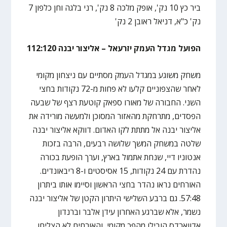
ביר כץ 10 נק', אופק מלכה 8 נק', רני בלגה וחן כלפון 7
נק' כ"א, דניאל ראובן 2 נק'
הפועל מגדל העמק יזרעאל – אליצור יבנה 112:120
משחק משוגע במגדל העמק מסתיים עם ניצחון מקומי
לאחר שהצפוניים קלעו לא פחות מ-72 נקודות בחצי
השני. החבורה של מאורו ספאק קוטעת רצף של שבעה
הפסדים, מתרחקת מהאזור המסוכן ולמעשה מורידה את
אליצור יבנה אל מתתת לקו האדום. דווקא אליצור יבנה
שלטה במשחק המשך שלושה רבעים, הרבה בזכות
אנטוניו דיי, שנחת אתמול בארץ, וערך הופעת בכורה
נהדרת עם 24 נקודות, 15 אסיסטים ו-8 ריבאונדים.
האורחים נראו נהדר בחצי הראשון וסיימו אותו ביתרון
57:48. גם ברבע השלישי היתרון הקטן של אליצור יבנה
נשמר, אלא שברגע האחרון עידן אלבר וברנדון
אדווארדס הובילו מהפך מקומי, והאורחים לא הצליחו