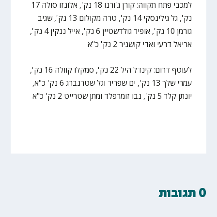
למכבי פתח תקווה: קורן ג'ורנו 18 נק', אלונזו סולה 17
נק', גל גילינסקי 14 נק', טרה מקולום 13 נק', שגיב
גורמן 10 נק', אופיר גולדשטיין 6 נק', אייל ננקין 4 נק',
אריאל דרעי ואדי קושניר 2 נק' כ"א
לעוטף דרום: קינדל היל 22 נק', סמקלו קוולה 16 נק',
עמרי שלך 13 נק', ים שפריר וגל שטרנברג 6 נק' כ"א,
יונתן קלר 5 נק', נבו זומרפלד ומתן שטרייט 2 נק' כ"א
0 תגובות