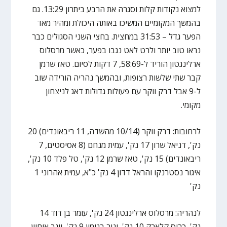
למצוא נקודות קלות וסגרה את הרבע ביתרון 13:29. גם
בהמשך המקומיים המשיכו באותה היכולת ומהיר מאד
הפער גדל – 31:53 במחצית. בחצי השני הסגולים כבר
נראו טוב יותר ולרט לאט נגבו בפער, כאשר מרסלוס
ארלינגטון הוריד ל-58:69, 7 דקות לסיום. טאז שרמן
קבר שתי שלשות רצופות, ובהמשך נהריה הורידה שוב
ל-9 אבל דרק ווקר עם פעולות גדולות דאג לניצחון
מקומי.
לרחובות: דרק ווקר (10/14 מהשדה, 11 ריבאונדים) 20
נק', דניאל שרון 17 נק', עמית מנחם (8 אסיסטים, 7
ריבאונדים) 15 נק', טאז שרמן 12 נק', טל פלד 10 נק',
איגור נסטרנקו והראל דדון 4 נק' כ"א, עמית אהרוני 1
נק'
לנהריה: מרסלוס ארלינגטון 24 נק', עומר בן דוד 14
נק', כריס קלארק 10 נק', יניר בנימין 9 נק', יוגב אוחיון