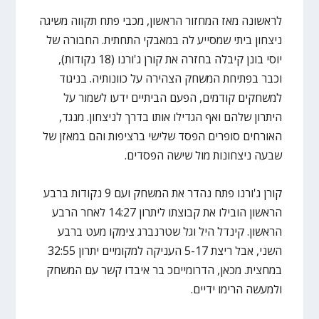
לראשונה מאז המחזור הראשון, מכבי פתח תקווה משיגה
ניצחון ביתי שמסייע לה במאבקי התחתית. החבורה של
יוסי בונן קיבלה בחזרה את קורן ג'ורנו (18 נקודות),
וכבר בפתיחת המשחק הצהירה על כוונותיה. בניגוד
למשחקים קודמים, הפעם הביתיים ידעו לשמור על
היתרון שלהם ואף הגדילו אותו בדרך לניצחון. מנגד,
האורחים סופרים הפסד שלישי ברציפות והם במאזן של
שבעה ניצחונות מול שישה הפסדים.
קורן ג'ורנו פתח נהדר את המשחק ועם 9 נקודות ברבע
הראשון הובילו את קבוצתו ליתרון 14:27 לאחר הרבע
הראשון. קינדל היל וגל שטרנברג צימקו מעט ברבע
השני, אבל ריצת 5-17 העניקה למקומיים יתרון 32:55
במחצית. מכאן, הדרומייםכ בר איבדו קשר עם המשחק
ולמעשה הרימו ידיים.