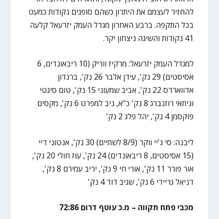
להחזיר לעצמם את היתרון כשהם סופגים נקודות כמעט
בכל התקפה. ברבע האחרון מגדל העמק יזרעאל קלעה
41 נקודות והשיגה ניצחון יקר.
למגדל העמק יזרעאל: מרקיז ווריק (10 ריבאונדים, 6
אסיסטים) 29 נק', עידן אלבר 26 נק', ברנדון
אדווארדס 22 נק', אביב שמעוני 15 נק', טום סיגטי
וניתאי רוזנברג 8 נק' כ"א, ניב למפרט 6 נק', מקסים
פוקסמן 4 נק', יהל פלג 2 נק'
ליבנה: סי ג'יי ווקר (8/9 לשתיים) 30 נק', אנטוני דיי
(15 אסיסטים, 8 ריבאונדים) 24 נק', עוז חולי 20 נק',
אור פורר 11 נק', אורי חי 9 נק', יריב עמירם 8 נק',
דניאל גריידי 6 נק', שגיב דוד 4 נק'
מכבי פתח תקווה – מ.כ עוטף דרום 72:86