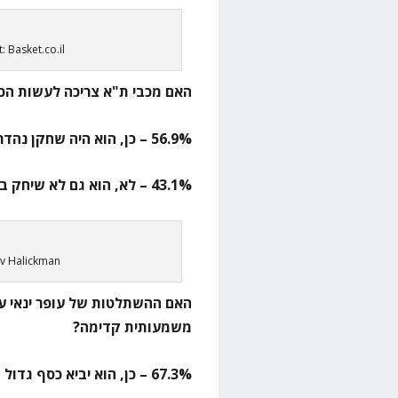
: Basket.co.il
האם מכבי ת"א צריכה לעשות הכל
56.9% – כן, הוא היה שחקן נהדר בליגה הטובה בעולם
43.1% – לא, הוא גם לא שיחק ביורוליג
ov Halickman
האם ההשתלטות של עופר ינאי על
משמעותית קדימה?
67.3% – כן, הוא יביא כסף גדול והקבוצה כבר לא תהיה רק של האוהדים