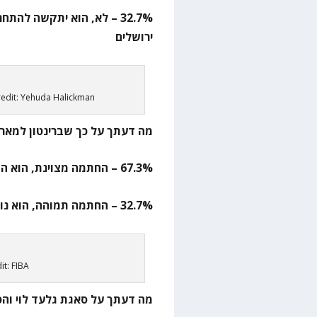
32.7% – לא, הוא יתקשה לה
ירושלים
redit: Yehuda Halickman
מה דעתך על כך שברינטון למאר 
67.3% – החתמה מצוינת, הוא הוכיח את עצמו מול האדומים
32.7% – החתמה תמוהה, הוא נוטה לבלות פרקי זמן קצרים בקבוצות שלו
t: FIBA
מה דעתך על סאגת גלעד לוי והפ