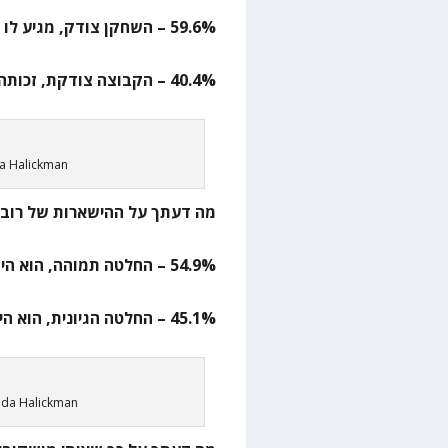
59.6% – השחקן צודק, מגיע לו להיות מושאל למקום שהוא רוצה
40.4% – הקבוצה צודקת, זכותה להחליט איך היא רוצה שהשחקן יתפתח
da Halickman
מה דעתך על ההישארות של רובר
54.9% – החלטה תמוהה, הוא היה מאוד בינוני
45.1% – החלטה הגיונית, הוא היה פצוע בחלק גדול מהעונה ויש לו הרבה מה לתת
huda Halickman