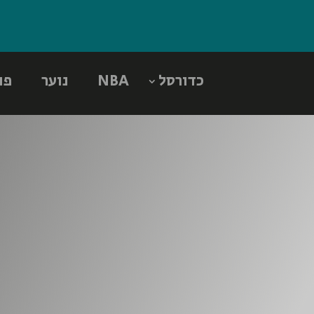
כדורסל
NBA
נוער
פו