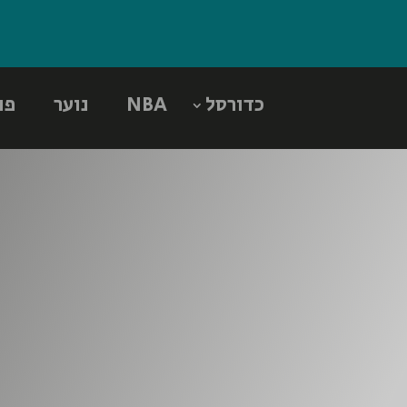
כדורסל
NBA
נוער
פו