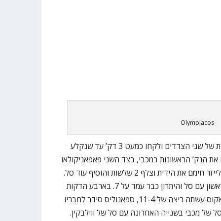
Olympiacos
המשחק נפתח עם איבודים והחטאות של שני הצדדים ולקחו כמעט 3 דק’ עד שנקלע
עו את הנק’ הראשונות במכבי, בצד השני פאפאניקולאו
ו- ווזנקוב קלעו 2 שלשות רצופות. בלייזר חימם את הידית וצלף 2 שלשות והוסיף עוד סל.
דורסי על הבאזר סיים את הרבע הראשון עם סל והיתרון כבר עמד על 7. בארבע הדקות
הראשונות של הרבע השני אולימפיאקוס עשתה ריצה של 11-4, ספאנוליס סידר לחבריו
ל של מכבי בשנייה האחרונה עם סל של ווילבקין.