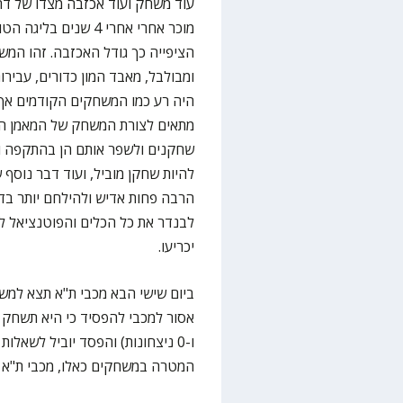
עוד משחק ועוד אכזבה מצדו של דר
מוכר אחרי אחרי 4 שני
הציפייה כך גודל האכזבה. זהו המ
ומבולבל, מאבד המון כדורים, עבירו
היה רע כמו המשחקים הקודמים אך 
מתאים לצורת המשחק של המאמן היוונ
שחקנים ולשפר אותם הן בהתקפה וה
להיות שחקן מוביל, ועוד דבר נוסף 
הרבה פחות אדיש ולהילחם יותר בד
לבנדר את כל הכלים והפוטנציאל ל
יכריעו.
ביום שישי הבא מכבי ת"א תצא למש
ו-0 ניצחונות) והפסד יוביל לשאלות
המטרה במשחקים כאלו, מכבי ת"א חי