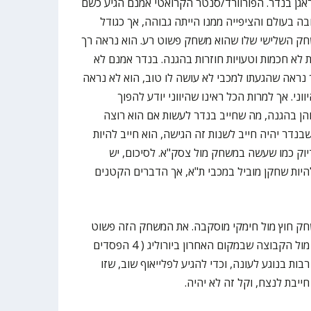
אגן בנדר. הפורוורד/סנטר הקרואטי אמנם הגיע כשם
ם בליגה הטובה בעולם והציפייה ממנו הייתה גבוהה, אך כגודל
שחק השלישי שלו שהוא משחק פשוט רע. הוא נראה רך
ת לא חכמות וטעויות חוזרות בהגנה. בנדר אמנם לא
נראה שהגעתו למכבי לא עושה לו טוב, הוא לא נראה
י. אך למרות הכל ראינו שהיווני יודע להפוך
ן בהגנה, מה שחייב בנדר לעשות אם הוא רוצה
שבנדר יהיה חייב לשנות זה הגישה, הוא חייב להיות
יוק כמו שעשה במשחק מול צסק"א. לסיכום, יש
היות שחקן מוביל במכבי ת"א, אך הדברים הקטנים
חק חוץ מול חימקי מוסקבה. את המשחק הזה פשוט
אסור למכבי להפסיד כי היא תשחק מול הקבוצה שבמקום האחרון ביורוליג ( 4 הפסדים
 רבות בנוגע לעונה, וכדי להגיע לפלייאוף שוב, שזו
יבת לנצח, וקל זה לא יהיה.