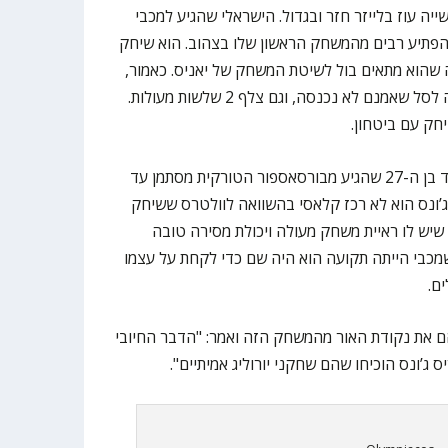
ה עוז בלייזר חזר ובגדול. הישראלי שהגיע למכבי
 הפתיע רבים מהמשחק הראשון שלו בצהוב. הוא שיחק
ה שהוא מתאים בול לשיטת המשחק של יאניס. כאמור,
בלייזר פתח מעולה עם חדירה טובה לסל שאמנם לא נכנסה, וגם צלף 2 שלשות מעולות.
חק עם ביטחון.
מה עוד נאמר על כריס ג’ונס? הגארד בן ה-27 שהגיע מבורסאספור הטורקית מסתמן עד
שג’ונס הוא לא רכז קלאסי בהשוואה לוולטרס ששיחק
יש לו ראיית משחק מעולה ויכולת מסירה טובה
מכבי הייתה תקועה הוא היה שם כדי לקחת על עצמו
ם.
 את נקודת האור מהמשחק הזה ואמר: "הדבר החיובי
 ג’ונס הוכיחו שהם שחקני יורוליג אמיתיים".