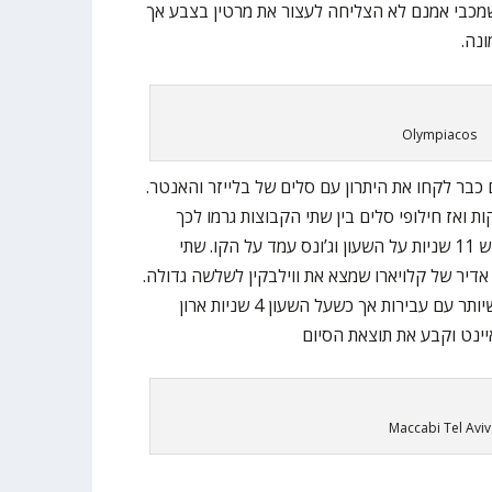
מכבי אמנם לא הצליחה לעצור את מרטין בצבע אך
נה.
Olympiacos
כבר לקחו את היתרון עם סלים של בלייזר והאנטר.
ה נשארה 74-73 למשך 2 דקות ואז חילופי סלים בין שתי הקבוצות גרמו לכך
שהתוצאה תהיה יתרון 3 ליוונים כשיש 11 שניות על השעון וג’ונס עמד על הקו. שתי
אדיר של קלויארו שמצא את ווילבקין לשלשה גדולה.
מכבי ניסתה להוריד את הזמן כמה שיותר עם עבירות אך כשעל השעון 4 שניות ארון
ינט וקבע את תוצאת הסיום
Maccabi Tel Aviv