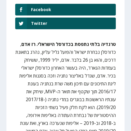
Facebook
Twitter
טרגדיה בלתי נתפסת בכדורסל הישראלי. רז אדם
,
כדורסלן נבחרת ישראל והפועל גליל עליון, נהרג בתאונת
דרכים, והוא בן 26 בלבד. אדם, יליד 1999, ששיחק
בעמדות הגארד, היה בעשור האחרון כדורסלן ישראלי
בכיר. אדם, שגדל באליצור נתניה וזכה בסגנות אליפות
ליגת התיכונים עם תיכון משה שרת בנתניה בעונת
2016/17 תוך שקטף את תואר ה-MVP, שיחק את
עונתיו הראשונות בבוגרים במדי נתניה (2017/18-
2019/20). הוא לקח חלק פעיל בשתי הזכיות
ההיסטוריות של נבחרת העתודה באליפות אירופה,
ב-2018 וב-2019 – אליפות שנערכה בארץ, ואת עונת
2019/20 סיים במדי הפועל תל אביב. אדם המשיך