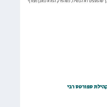
ך שהמגעים לא הבשילו, כשהפרק המלא כמובן מצורף
קהילת ספורטס רבי