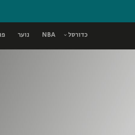
כדורסל
NBA
נוער
פו