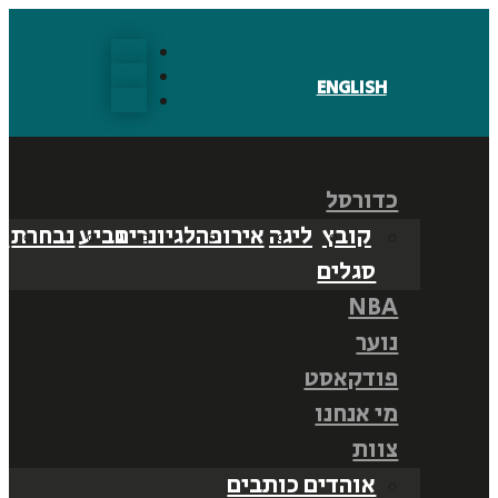
עקבו
עקבו
ENGLISH
עקבו
כדורסל
קובץ
ליגה
אירופה
לגיונרים
גביע
נבחרת
נ
סגלים
NBA
נוער
פודקאסט
מי אנחנו
צוות
אוהדים כותבים