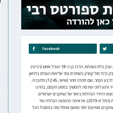
Facebook
עשה את זה. עם תצוגת ענק בלת נשכחת, הרכז בן ה-18 הוביל אמש (רביעי)
ישראל עד גיל 19 לקאמבק גדול מול קמרון בשמינית גמר אליפות העולם בלוזאן
שבשווייץ בדרך להעפלה היסטורית לרבע הגמר, שם תחכה מחר (שישי, 12:45) סלובניה.
ר ורגע לפני שינסה להמשיך במסע הקסם, בחרנו
"ספורטס רבי" לדרג את 7 תצוגות היחיד הגדולות ביותר של שחקנים ישראלים
בנבחרות הצעירות בשנים האחרונות (החל מ-2019). אז איפה ההופעה הגדולה של
 שחקנים מופיעים יותר מפעם אחת? ומה בפסגה? הכל