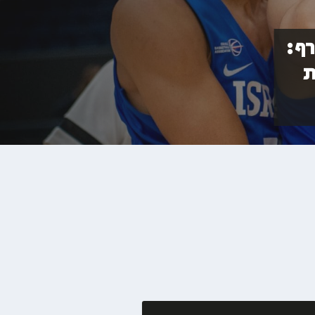
רף:
ת