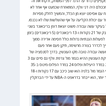
פיצים כדור על הרגל לפני המשחק, ולקחו את זה
מככולם היה דני וולף, המתאזרח שכמעט אף אחד לא
תח עם אסיסט יוצא מן הכלל, והמשיך לחלק מסירות
ד עם יכולת הקליעה על אף שהשלשות שלו לא נכנסו.
בעיקר עשה עבודה פשוט יוצאת דופן בריבאונד בשני
צידי הפרקט בדרך לדאבל-דאבל ענק של 21 נקודות ו-13 ריבאונדים (5 ריבאונדים) בזמן
לפעולות הגנתיות גדולות כולל חסימה אדירה סמוך
ך לכדרר בצורה מרשימה, תיקן פעם אחר פעם
עשה עבודה טובה מקו העונשין, בדרך לסנסציה של
52:59 ולמסע קסם שנעצר רק בזריקת העונשין ההיא בגמר מול צרפת. וולף גם סיים עם 3
אסיסטים, 2 חטיפות, 2 חסימות, 28 במדד היעילות ופלוס 24 במדד הפלוס-מינוס ב-35
דקות, והחל להפוך לאגדה, כשבחצי הגמר מול בלגיה הוא שוב כיכב עם 17 נקודות ו-18
(!) ריבאונדים. פחות משנתיים מאוחר יותר, הוא ייבחר בדראפט ה-NBA על ידי הברוקלין