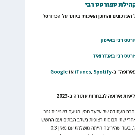
קהילת ספורטס רבי
 העדכונים והתוכן האיכותי ביותר על הכדורסל
רטס רבי באייפון
ורטס רבי באנדרואיד
ירופה" ב-
Spotify
,
iTunes
או
Google
בחרת העתודה של אלעד חסין הגיעה לשמינית גמר
אחרי שתי תבוסות רצופות בשלב הבתים ועם החשש
להיגרר למשחקי ההישרדות בדרג א', בעוד שהיריבה הייתה מושלמת עם מאזן 0:3.