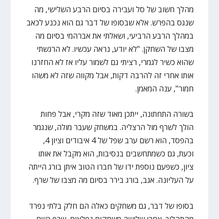
מהלך חשוב של סל ועבירה בסיום הרבע השלישי, מה
שנגס בהפרש. אלא שבסופו של דבר גם הוא נכנע לכאב
במהלך הרבע הרביעי, ושאלתי את אברהמי בסיום מה
מצבו של השחקן. "לא יודע, נראה עכשיו. לא הרגשתי
שהוא כשיר לגמרי, רציתי גם לשמור עליו אז לא החזרנו
אותו אחרי זה להרבה דקות, אבל מקווה שזה לא משהו
חמור", ענה המאמן.
בשורה התחתונה, ייתכן מאוד שזה מקרי, אבל פחות
הולך לשרף מול הרצליה. במשחק שעבר מולה, שנגמר
בהפסד, הוא רשם ערב שפל של 4 איבודים וציון 4,
וכעת, גם כשמתחשבים בנסיבות, הוא מקבל את אותו
ציון, כשפעם נוספת ידו של חברו הטוב איתן בורג הייתה
על העליונה. אגב, בורג בירר בסיום מה מצבו של שרף.
בסופו של דבר, גם משחקים כאלה הם חלק בלתי נפרד
מהתהליך. אחרי שלושה משחקים נפלאים, שרף רשם