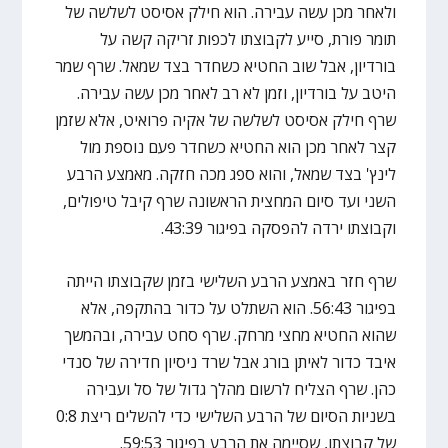
ולאחר מכן עשה עבירה. הוא חילק אסיסט לשלשה של
תומר פורת, סייע לקבוצתו לכפות זריקה קשה על
בורדיון, אבל שוב החטיא כשחדר בצד שמאל. שרף שמר
היטב על בורדיון, וזמן לא רב לאחר מכן עשה עבירה.
שרף חילק אסיסט לשלשה של אקיה פרואיט, אלא שזמן
קצר לאחר מכן הוא החטיא כשחדר פעם נוספת מול
לינץ' בצד שמאל, והוא ספג מכה חזקה. מאמצע הרבע
השני ועד סיום המחצית הראשונה שרף קיבל טיפולים,
וקבוצתו ירדה להפסקה בפיגור 43:39.
שרף חזר באמצע הרבע השלישי בזמן שקבוצתו הייתה
בפיגור 56:43. הוא השתלט על כדור בהתקפה, אלא
שהוא החטיא מחצי מרחק. שרף סחט עבירה, ובהמשך
איבד כדור לאיתן בורג אבל שרד ניסיון חדירה של סנדי
כהן. שרף הצליח לרשום מהלך גדול של סל ועבירה
בשניות הסיום של הרבע השלישי כדי להשלים ריצת 0:8
של קבוצתו, שסיימה את הרבע בפיגור 59:53.